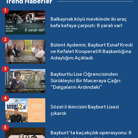
Trend Haberler
1
Balkaynak köyü mevkiinde iki araç
kafa kafaya çarpıştı: 8 yaralı var!
2
Bülent Aydemir, Bayburt Esnaf Kredi
ve Kefalet Kooperatifi Başkanlığına
Adaylığını Açıkladı
3
Bayburtlu Lise Öğrencisinden
Sürükleyici Bir Maceraya Çağrı:
"Dalgaların Ardındaki"
4
Sözel il ikincisini Bayburt Lisesi
çıkardı
5
Bayburt’ta kaçakçılık operasyonu: 8