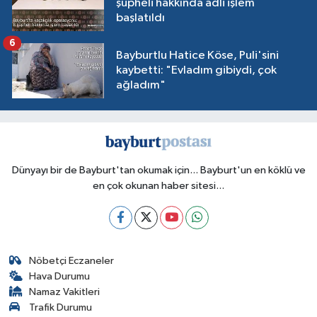
şüpheli hakkında adli işlem
başlatıldı
6
Bayburtlu Hatice Köse, Puli'sini
kaybetti: "Evladım gibiydi, çok
ağladım"
Dünyayı bir de Bayburt'tan okumak için... Bayburt'un en köklü ve
en çok okunan haber sitesi...
Nöbetçi Eczaneler
Hava Durumu
Namaz Vakitleri
Trafik Durumu