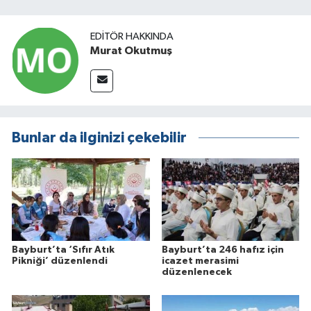
EDITÖR HAKKINDA
Murat Okutmuş
Bunlar da ilginizi çekebilir
Bayburt’ta ‘Sıfır Atık
Bayburt’ta 246 hafız için
Pikniği’ düzenlendi
icazet merasimi
düzenlenecek