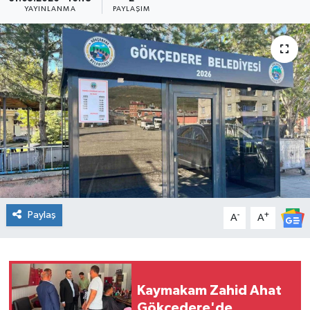
YAYINLANMA
PAYLAŞIM
Paylaş
-
+
A
A
Kaymakam Zahid Ahat
Gökçedere'de