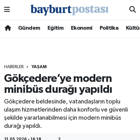
Nöbetçi Eczaneler
Gündem
Eğitim
Ekonomi
Politika
Kültü
Hava Durumu
Namaz Vakitleri
HABERLER
YAŞAM
Trafik Durumu
Gökçedere’ye modern
minibüs durağı yapıldı
Süper Lig Puan Durumu ve Fikstür
Gökçedere beldesinde, vatandaşların toplu
Tüm Manşetler
ulaşım hizmetlerinden daha konforlu ve güvenli
şekilde yararlanabilmesi için modern minibüs
Son Dakika Haberleri
durağı yapıldı.
Haber Arşivi
31.05.2026 - 16:18
2