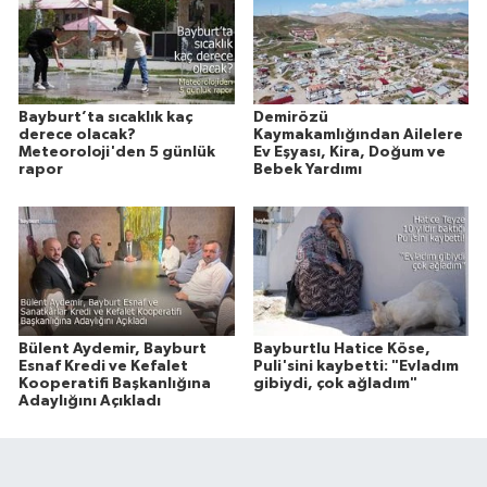
Bayburt’ta sıcaklık kaç
Demirözü
derece olacak?
Kaymakamlığından Ailelere
Meteoroloji'den 5 günlük
Ev Eşyası, Kira, Doğum ve
rapor
Bebek Yardımı
Bülent Aydemir, Bayburt
Bayburtlu Hatice Köse,
Esnaf Kredi ve Kefalet
Puli'sini kaybetti: "Evladım
Kooperatifi Başkanlığına
gibiydi, çok ağladım"
Adaylığını Açıkladı