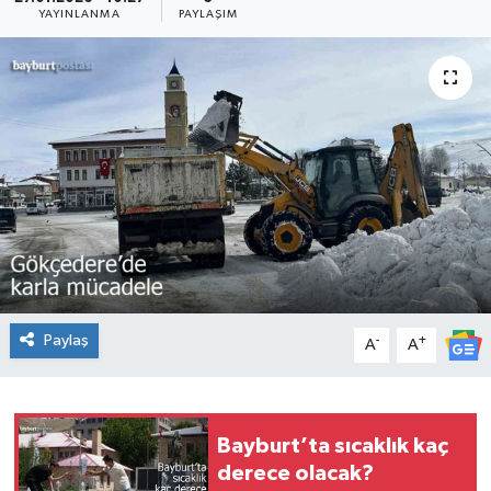
YAYINLANMA
PAYLAŞIM
Paylaş
-
+
A
A
Bayburt’ta sıcaklık kaç
derece olacak?