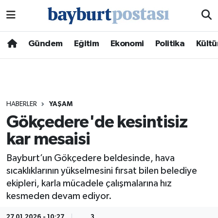
Nöbetçi Eczaneler
Gündem
Eğitim
Ekonomi
Politika
Kültü
Hava Durumu
Namaz Vakitleri
HABERLER
YAŞAM
Trafik Durumu
Gökçedere'de kesintisiz
kar mesaisi
Süper Lig Puan Durumu ve Fikstür
Bayburt’un Gökçedere beldesinde, hava
Tüm Manşetler
sıcaklıklarının yükselmesini fırsat bilen belediye
ekipleri, karla mücadele çalışmalarına hız
Son Dakika Haberleri
kesmeden devam ediyor.
Haber Arşivi
27.01.2026 - 10:27
3