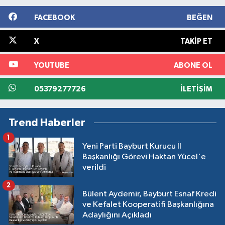
FACEBOOK
BEĞEN
X
TAKIP ET
YOUTUBE
ABONE OL
05379277726
İLETIŞIM
Trend Haberler
1
Yeni Parti Bayburt Kurucu İl
Başkanlığı Görevi Haktan Yücel'e
verildi
2
Bülent Aydemir, Bayburt Esnaf Kredi
ve Kefalet Kooperatifi Başkanlığına
Adaylığını Açıkladı