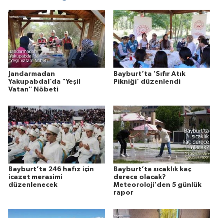
Jandarmadan
Bayburt’ta ‘Sıfır Atık
Yakupabdal’da "Yeşil
Pikniği’ düzenlendi
Vatan" Nöbeti
Bayburt’ta 246 hafız için
Bayburt’ta sıcaklık kaç
icazet merasimi
derece olacak?
düzenlenecek
Meteoroloji'den 5 günlük
rapor