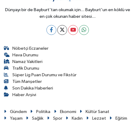
Dünyayı bir de Bayburt'tan okumak için... Bayburt'un en köklü ve
en çok okunan haber sitesi...
Nöbetçi Eczaneler
Hava Durumu
Namaz Vakitleri
Trafik Durumu
Süper Lig Puan Durumu ve Fikstür
Tüm Manşetler
Son Dakika Haberleri
Haber Arşivi
Gündem
Politika
Ekonomi
Kültür Sanat
Yaşam
Sağlık
Spor
Kadın
Lezzet
Eğitim