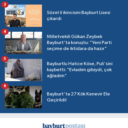
3
Sözel il ikincisini Bayburt Lisesi
çıkardı
4
Milletvekili Gökan Zeybek
Bayburt'ta konuştu: "Yeni Parti
seçime de iktidara da hazır"
5
Bayburtlu Hatice Köse, Puli'sini
kaybetti: "Evladım gibiydi, çok
ağladım"
6
Bayburt'ta 27 Kök Kenevir Ele
Geçirildi!