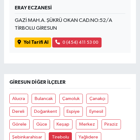
ERAY ECZANESİ
GAZİ MAH.A. ŞÜKRÜ OKAN CAD.NO:52/A
TİRBOLU GİRESUN
Yol Tarifi Al
0 (454) 411 53 00
GIRESUN DIĞER İLÇELER
Alucra
Bulancak
Çamoluk
Çanakçı
Dereli
Doğankent
Espiye
Eynesil
Görele
Güce
Keşap
Merkez
Piraziz
Şebinkarahisar
Tirebolu
Yağlıdere