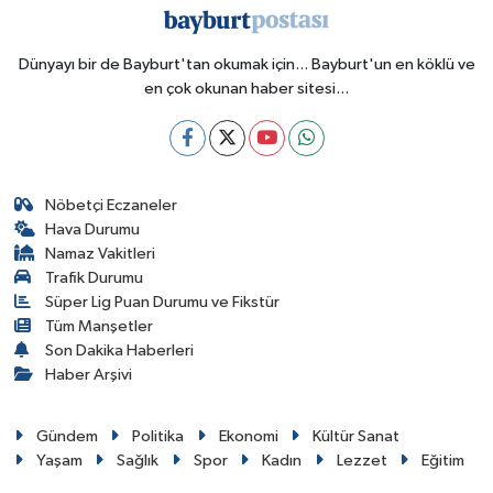
Dünyayı bir de Bayburt'tan okumak için... Bayburt'un en köklü ve
en çok okunan haber sitesi...
Nöbetçi Eczaneler
Hava Durumu
Namaz Vakitleri
Trafik Durumu
Süper Lig Puan Durumu ve Fikstür
Tüm Manşetler
Son Dakika Haberleri
Haber Arşivi
Gündem
Politika
Ekonomi
Kültür Sanat
Yaşam
Sağlık
Spor
Kadın
Lezzet
Eğitim