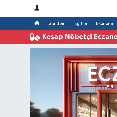
Nöbetçi Eczaneler
Gündem
Eğitim
Ekonomi
Hava Durumu
Keşap Nöbetçi Eczane
Namaz Vakitleri
Trafik Durumu
Süper Lig Puan Durumu ve Fikstür
Tüm Manşetler
Son Dakika Haberleri
Haber Arşivi