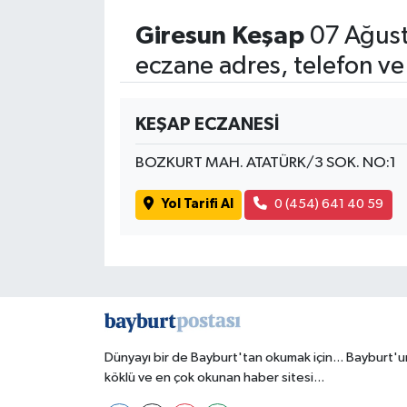
Giresun Keşap
07 Ağust
eczane adres, telefon ve
KEŞAP ECZANESİ
BOZKURT MAH. ATATÜRK/3 SOK. NO:1
Yol Tarifi Al
0 (454) 641 40 59
Dünyayı bir de Bayburt'tan okumak için... Bayburt'u
köklü ve en çok okunan haber sitesi...