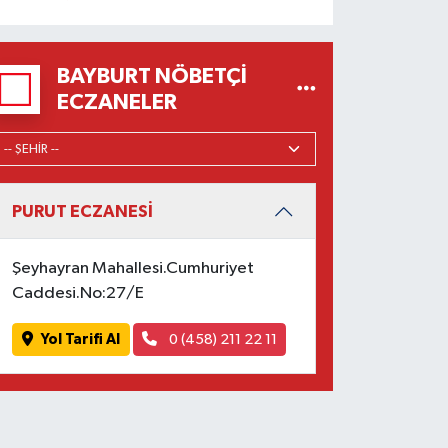
BAYBURT NÖBETÇI
ECZANELER
PURUT ECZANESİ
Şeyhayran Mahallesi.Cumhuriyet
Caddesi.No:27/E
Yol Tarifi Al
0 (458) 211 22 11