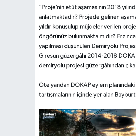
“Proje’nin etüt aşamasının 2018 yılın
anlatmaktadır? Projede gelinen aşama 
yıldır konuşulup müjdeler verilen proje
öngörünüz bulunmakta mıdır? Erzinc
yapılması düşünülen Demiryolu Projesi’
Giresun güzergâhı 2014-2018 DOKAP e
demiryolu projesi güzergâhından çıkar
Öte yandan DOKAP eylem planındaki bu 
tartışmalarının içinde yer alan Bayburt