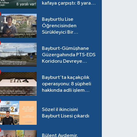
kafaya çarpıştı: 8 yaralı
var!
Bayburtlu Lise
Öğrencisinden
Sürükleyici Bir
Maceraya Çağrı:
"Dalgaların Ardındaki"
Bayburt-Gümüşhane
Güzergahında PTS-EDS
Koridoru Devreye
Giriyor!
Bayburt’ta kaçakçılık
operasyonu: 8 şüpheli
hakkında adli işlem
başlatıldı
Sözel il ikincisini
Bayburt Lisesi çıkardı
Bülent Aydemir,