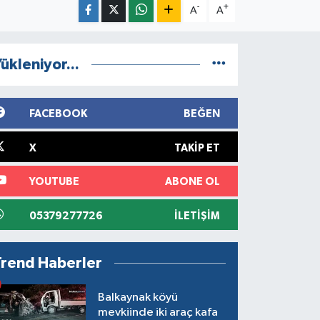
-
+
A
A
ükleniyor...
FACEBOOK
BEĞEN
X
TAKIP ET
YOUTUBE
ABONE OL
05379277726
İLETIŞIM
Trend Haberler
Balkaynak köyü
mevkiinde iki araç kafa