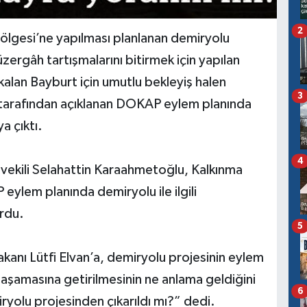
2
lgesi’ne yapılması planlanan demiryolu
Güzergâh tartışmalarını bitirmek için yapılan
kalan Bayburt için umutlu bekleyiş halen
3
tarafından açıklanan DOKAP eylem planında
ya çıktı.
4
tvekili Selahattin Karaahmetoğlu, Kalkınma
eylem planında demiryolu ile ilgili
rdu.
5
kanı Lütfi Elvan’a, demiryolu projesinin eylem
aşamasına getirilmesinin ne anlama geldiğini
6
yolu projesinden çıkarıldı mı?” dedi.