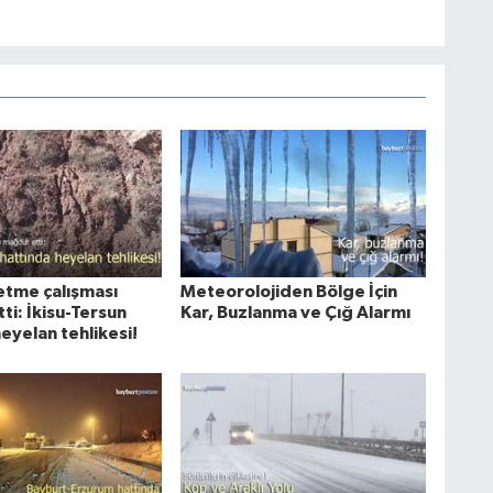
letme çalışması
Meteorolojiden Bölge İçin
ti: İkisu-Tersun
Kar, Buzlanma ve Çığ Alarmı
eyelan tehlikesi!