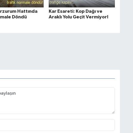
rzurum Hattında
Kar Esareti: Kop Dağı ve
rmale Döndü
Araklı Yolu Geçit Vermiyor!