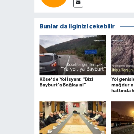
Bunlar da ilginizi çekebilir
Köse’de Yol İsyanı: "Bizi
Yol geniş
Bayburt’a Bağlayın!"
mağdur et
hattında h