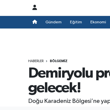
Nöbetçi Eczaneler
Gündem
Eğitim
Ekonomi
Hava Durumu
Namaz Vakitleri
Trafik Durumu
HABERLER
BÖLGEMIZ
Demiryolu pr
Süper Lig Puan Durumu ve Fikstür
Tüm Manşetler
gelecek!
Son Dakika Haberleri
Doğu Karadeniz Bölgesi’ne yapılm
Haber Arşivi