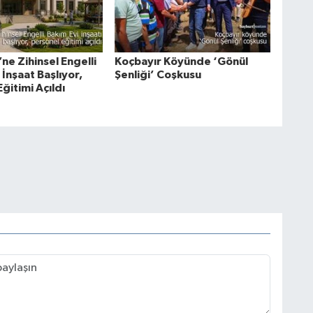
ne Zihinsel Engelli
Koçbayır Köyünde ‘Gönül
 İnşaat Başlıyor,
Şenliği’ Coşkusu
ğitimi Açıldı