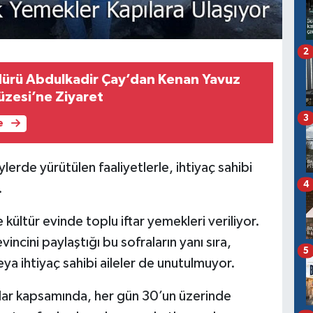
2
ürü Abdulkadir Çay’dan Kenan Yavuz
zesi’ne Ziyaret
3
e
lerde yürütülen faaliyetlerle, ihtiyaç sahibi
4
.
 kültür evinde toplu iftar yemekleri veriliyor.
vincini paylaştığı bu sofraların yanı sıra,
5
 ihtiyaç sahibi aileler de unutulmuyor.
malar kapsamında, her gün 30’un üzerinde