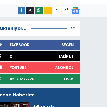
-
+
A
A
ükleniyor...
FACEBOOK
BEĞEN
X
TAKIP ET
YOUTUBE
ABONE OL
05379277726
İLETIŞIM
Trend Haberler
Balkaynak köyü