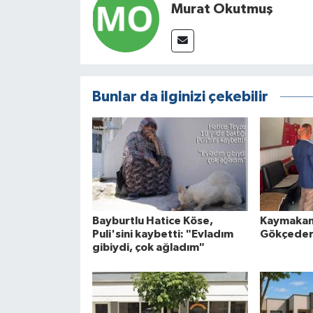
Murat Okutmuş
Bunlar da ilginizi çekebilir
Bayburtlu Hatice Köse,
Kaymakam
Puli'sini kaybetti: "Evladım
Gökçeder
gibiydi, çok ağladım"