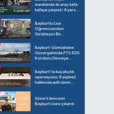
mevkiinde iki araç kafa
kafaya çarpıştı: 8 yaralı
var!
Bayburtlu Lise
Öğrencisinden
Sürükleyici Bir
Maceraya Çağrı:
"Dalgaların Ardındaki"
Bayburt-Gümüşhane
Güzergahında PTS-EDS
Koridoru Devreye
Giriyor!
Bayburt’ta kaçakçılık
operasyonu: 8 şüpheli
hakkında adli işlem
başlatıldı
Sözel il ikincisini
Bayburt Lisesi çıkardı