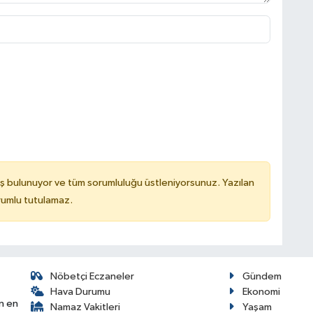
ş bulunuyor ve tüm sorumluluğu üstleniyorsunuz. Yazılan
rumlu tutulamaz.
Nöbetçi Eczaneler
Gündem
Hava Durumu
Ekonomi
n en
Namaz Vakitleri
Yaşam