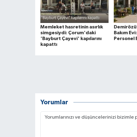
Memleket hasretinin asırlık
Demirözü’
simgesiydi: Çorum'daki
Bakım Evi:
'Bayburt Çayevi' kapılarını
Personel E
kapattı
Yorumlar