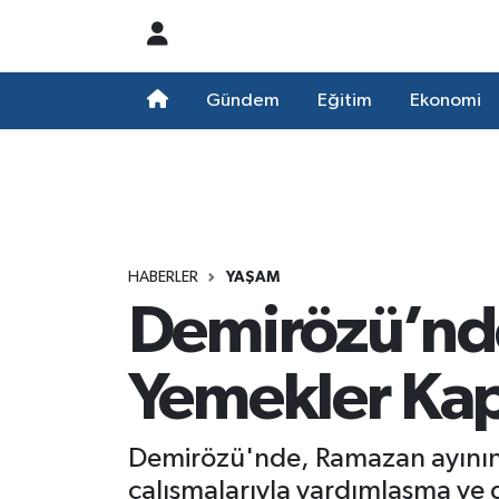
Nöbetçi Eczaneler
Gündem
Eğitim
Ekonomi
Hava Durumu
Namaz Vakitleri
Trafik Durumu
HABERLER
YAŞAM
Demirözü’nde
Süper Lig Puan Durumu ve Fikstür
Tüm Manşetler
Yemekler Kapı
Son Dakika Haberleri
Demirözü'nde, Ramazan ayının 
Haber Arşivi
çalışmalarıyla yardımlaşma ve 