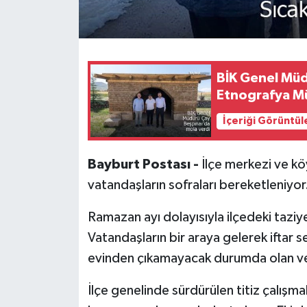
BİK Genel Müd
Etnografya Mü
İçeriği Görüntül
Bayburt Postası -
İlçe merkezi ve köy
vatandaşların sofraları bereketleniyor
Ramazan ayı dolayısıyla ilçedeki taziye
Vatandaşların bir araya gelerek iftar se
evinden çıkamayacak durumda olan veya
İlçe genelinde sürdürülen titiz çalış