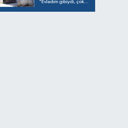
"Evladım gibiydi, çok
ağladım"