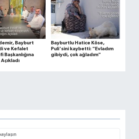
demir, Bayburt
Bayburtlu Hatice Köse,
i ve Kefalet
Puli'sini kaybetti: "Evladım
fi Başkanlığına
gibiydi, çok ağladım"
 Açıkladı