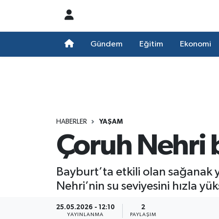
Nöbetçi Eczaneler
Gündem
Eğitim
Ekonomi
Hava Durumu
Namaz Vakitleri
Trafik Durumu
HABERLER
YAŞAM
Çoruh Nehri 
Süper Lig Puan Durumu ve Fikstür
Tüm Manşetler
Bayburt’ta etkili olan sağanak 
Nehri’nin su seviyesini hızla yüks
Son Dakika Haberleri
25.05.2026 - 12:10
2
Haber Arşivi
YAYINLANMA
PAYLAŞIM