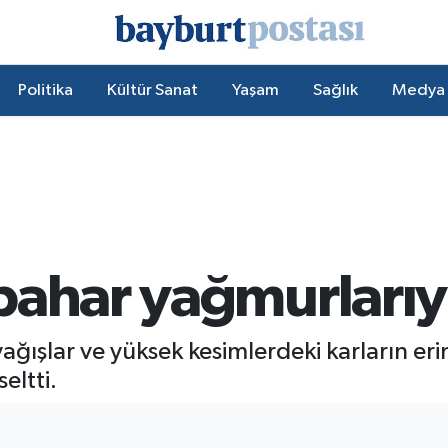
Politika
Kültür Sanat
Yaşam
Sağlık
Medya
bahar yağmurlarıyl
yağışlar ve yüksek kesimlerdeki karların e
eltti.