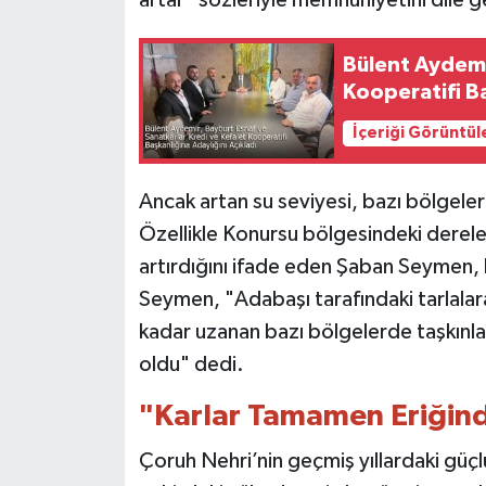
artar" sözleriyle memnuniyetini dile ge
Bülent Aydemi
Kooperatifi Ba
İçeriği Görüntül
Ancak artan su seviyesi, bazı bölgeler
Özellikle Konursu bölgesindeki dereleri
artırdığını ifade eden Şaban Seymen, b
Seymen, "Adabaşı tarafındaki tarlala
kadar uzanan bazı bölgelerde taşkınlar
oldu" dedi.
"Karlar Tamamen Eriğind
Çoruh Nehri’nin geçmiş yıllardaki güçl