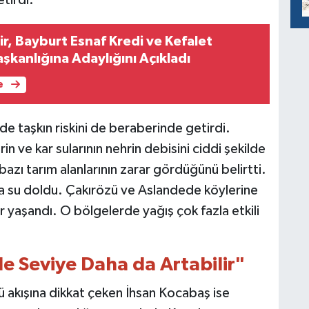
tirdi.
r, Bayburt Esnaf Kredi ve Kefalet
şkanlığına Adaylığını Açıkladı
e
de taşkın riskini de beraberinde getirdi.
n ve kar sularının nehrin debisini ciddi şekilde
azı tarım alanlarının zarar gördüğünü belirtti.
ra su doldu. Çakırözü ve Aslandede köylerine
 yaşandı. O bölgelerde yağış çok fazla etkili
e Seviye Daha da Artabilir"
ü akışına dikkat çeken İhsan Kocabaş ise