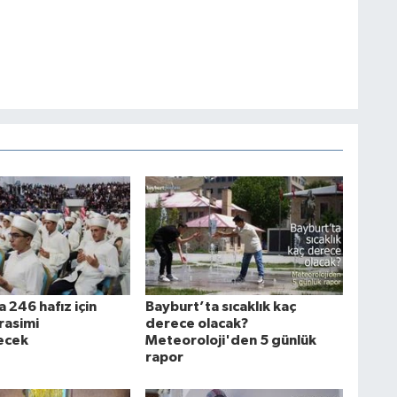
 246 hafız için
Bayburt’ta sıcaklık kaç
rasimi
derece olacak?
ecek
Meteoroloji'den 5 günlük
rapor