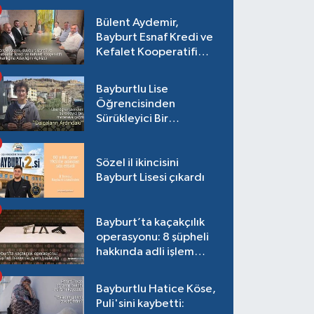
var!
Bülent Aydemir,
Bayburt Esnaf Kredi ve
Kefalet Kooperatifi
Başkanlığına Adaylığını
Açıkladı
Bayburtlu Lise
Öğrencisinden
Sürükleyici Bir
Maceraya Çağrı:
"Dalgaların Ardındaki"
Sözel il ikincisini
Bayburt Lisesi çıkardı
Bayburt’ta kaçakçılık
operasyonu: 8 şüpheli
hakkında adli işlem
başlatıldı
Bayburtlu Hatice Köse,
Puli'sini kaybetti: