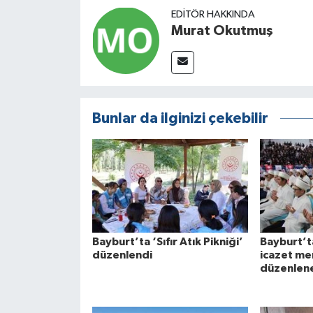
EDITÖR HAKKINDA
Murat Okutmuş
Bunlar da ilginizi çekebilir
Bayburt’ta ‘Sıfır Atık Pikniği’
Bayburt’ta
düzenlendi
icazet me
düzenlen