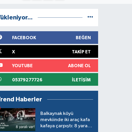
ükleniyor...
FACEBOOK
BEĞEN
X
TAKIP ET
YOUTUBE
ABONE OL
05379277726
İLETIŞIM
Trend Haberler
Balkaynak köyü
mevkiinde iki araç kafa
kafaya çarpıştı: 8 yaralı