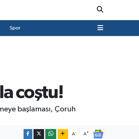
Spor
a coştu!
rimeye başlaması, Çoruh
-
+
A
A