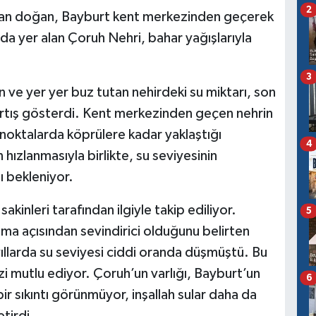
2
dan doğan, Bayburt kent merkezinden geçerek
ında yer alan Çoruh Nehri, bahar yağışlarıyla
3
n ve yer yer buz tutan nehirdeki su miktarı, son
 artış gösterdi. Kent merkezinden geçen nehrin
ı noktalarda köprülere kadar yaklaştığı
4
 hızlanmasıyla birlikte, su seviyesinin
 bekleniyor.
akinleri tarafından ilgiyle takip ediliyor.
5
lama açısından sevindirici olduğunu belirten
ıllarda su seviyesi ciddi oranda düşmüştü. Bu
i mutlu ediyor. Çoruh’un varlığı, Bayburt’un
6
bir sıkıntı görünmüyor, inşallah sular daha da