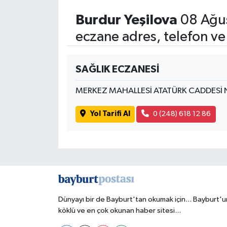
Burdur Yeşilova
08 Ağus
eczane adres, telefon ve
SAĞLIK ECZANESİ
MERKEZ MAHALLESİ ATATÜRK CADDESİ 
Yol Tarifi Al
0 (248) 618 12 86
Dünyayı bir de Bayburt'tan okumak için... Bayburt'u
köklü ve en çok okunan haber sitesi...