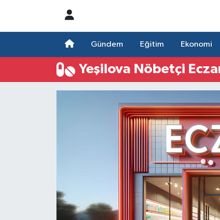
Nöbetçi Eczaneler
Gündem
Eğitim
Ekonomi
Hava Durumu
Yeşilova Nöbetçi Ecza
Namaz Vakitleri
Trafik Durumu
Süper Lig Puan Durumu ve Fikstür
Tüm Manşetler
Son Dakika Haberleri
Haber Arşivi