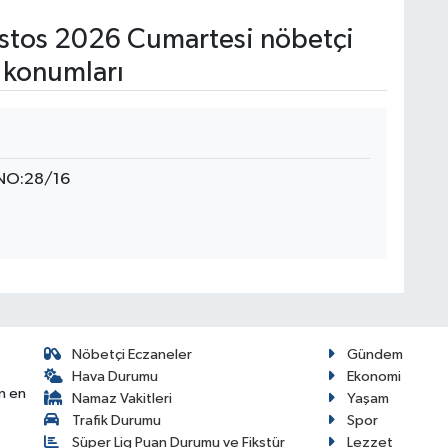
tos 2026 Cumartesi nöbetçi
 konumları
NO:28/16
Nöbetçi Eczaneler
Gündem
Hava Durumu
Ekonomi
n en
Namaz Vakitleri
Yaşam
Trafik Durumu
Spor
Süper Lig Puan Durumu ve Fikstür
Lezzet