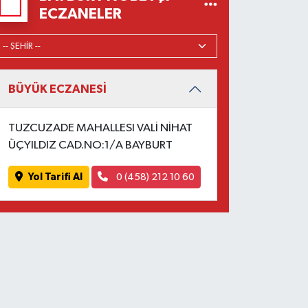
ECZANELER
BÜYÜK ECZANESİ
TUZCUZADE MAHALLESI VALİ NİHAT
ÜÇYILDIZ CAD.NO:1/A BAYBURT
Yol Tarifi Al
0 (458) 212 10 60