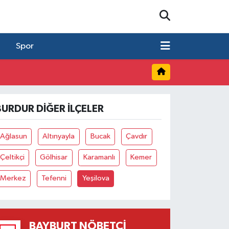
Spor
BURDUR DIĞER İLÇELER
Ağlasun
Altınyayla
Bucak
Çavdır
Çeltikçi
Gölhisar
Karamanlı
Kemer
Merkez
Tefenni
Yeşilova
BAYBURT NÖBETÇI