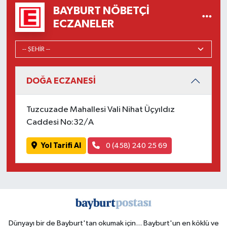
BAYBURT NÖBETÇI
ECZANELER
DOĞA ECZANESİ
Tuzcuzade Mahallesi Vali Nihat Üçyıldız
Caddesi No:32/A
Yol Tarifi Al
0 (458) 240 25 69
Dünyayı bir de Bayburt'tan okumak için... Bayburt'un en köklü ve