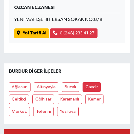
ÖZCAN ECZANESİ
YENİ MAH.ŞEHİT ERSAN SOKAK NO:8/B
Yol Tarifi Al
0 (248) 233 41 27
BURDUR DIĞER İLÇELER
Ağlasun
Altınyayla
Bucak
Çavdır
Çeltikçi
Gölhisar
Karamanlı
Kemer
Merkez
Tefenni
Yeşilova