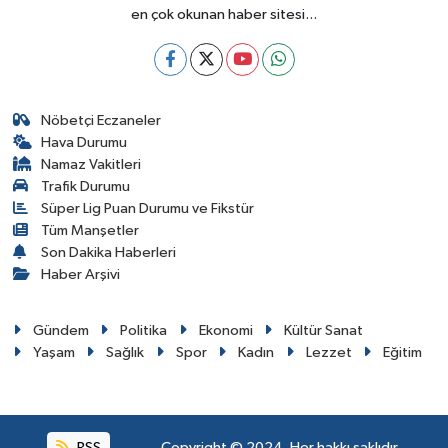
en çok okunan haber sitesi...
Nöbetçi Eczaneler
Hava Durumu
Namaz Vakitleri
Trafik Durumu
Süper Lig Puan Durumu ve Fikstür
Tüm Manşetler
Son Dakika Haberleri
Haber Arşivi
Gündem
Politika
Ekonomi
Kültür Sanat
Yaşam
Sağlık
Spor
Kadın
Lezzet
Eğitim
RSS
Copyright © 2024. Her hakkı saklıdır.