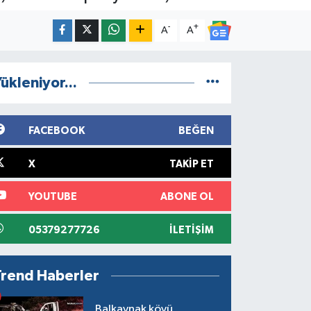
-
+
A
A
ükleniyor...
FACEBOOK
BEĞEN
X
TAKIP ET
YOUTUBE
ABONE OL
05379277726
İLETIŞIM
Trend Haberler
Balkaynak köyü