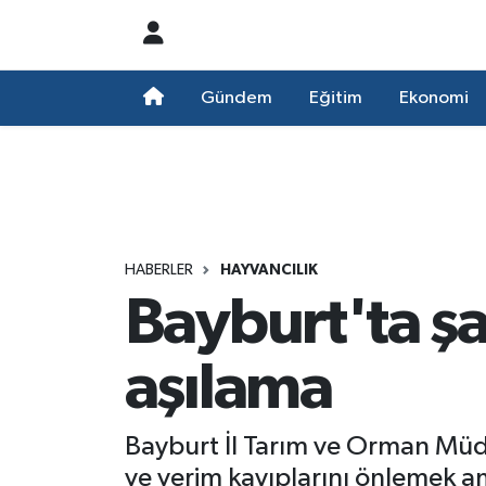
Nöbetçi Eczaneler
Gündem
Eğitim
Ekonomi
Hava Durumu
Namaz Vakitleri
Trafik Durumu
HABERLER
HAYVANCILIK
Bayburt'ta şa
Süper Lig Puan Durumu ve Fikstür
Tüm Manşetler
aşılama
Son Dakika Haberleri
Bayburt İl Tarım ve Orman Müd
Haber Arşivi
ve verim kayıplarını önlemek am