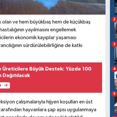
2
alık olan ve hem büyükbaş hem de küçükbaş
p hastalığının yayılmasını engellemek
icilerin ekonomik kayıplar yaşaması
3
cılığının sürdürülebilirliğine de katkı
Üreticilere Büyük Destek: Yüzde 100
4
n Dağıtılacak
e
5
yon çalışmalarıyla hijyen koşulları en üst
 tarafından hayvanlara şap aşısı uygulanmaya