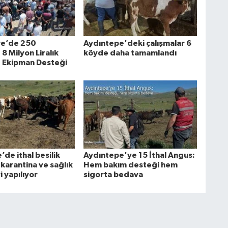
e’de 250
Aydıntepe'deki çalışmalar 6
8 Milyon Liralık
köyde daha tamamlandı
 Ekipman Desteği
de ithal besilik
Aydıntepe'ye 15 İthal Angus:
 karantina ve sağlık
Hem bakım desteği hem
i yapılıyor
sigorta bedava