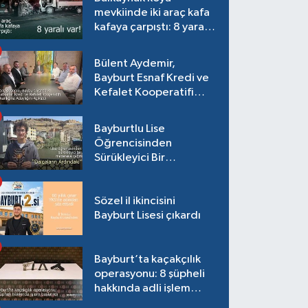
mevkiinde iki araç kafa
kafaya çarpıştı: 8 yaralı
var!
Bülent Aydemir,
Bayburt Esnaf Kredi ve
Kefalet Kooperatifi
Başkanlığına Adaylığını
Açıkladı
Bayburtlu Lise
Öğrencisinden
Sürükleyici Bir
Maceraya Çağrı:
"Dalgaların Ardındaki"
Sözel il ikincisini
Bayburt Lisesi çıkardı
Bayburt’ta kaçakçılık
operasyonu: 8 şüpheli
hakkında adli işlem
başlatıldı