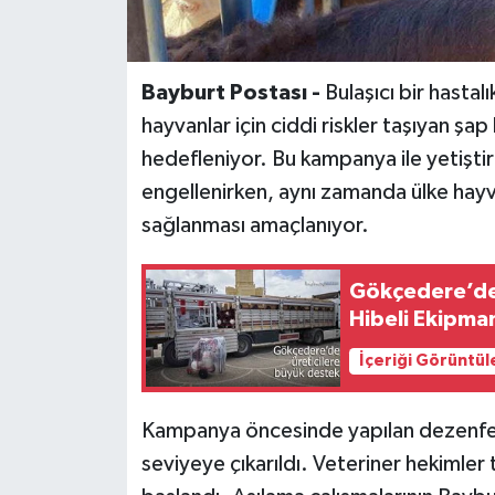
Bayburt Postası -
Bulaşıcı bir hast
hayvanlar için ciddi riskler taşıyan şa
hedefleniyor. Bu kampanya ile yetiştir
engellenirken, aynı zamanda ülke hayvan
sağlanması amaçlanıyor.
Gökçedere’de 
Hibeli Ekipma
İçeriği Görüntül
Kampanya öncesinde yapılan dezenfeksi
seviyeye çıkarıldı. Veteriner hekimler