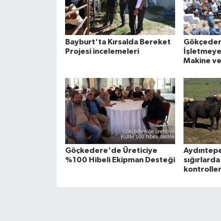
Bayburt'ta Kırsalda Bereket
Gökçeder
Projesi incelemeleri
İşletmeye 
Makine ve
Göçkedere'de Üreticiye
Aydıntepe’
%100 Hibeli Ekipman Desteği
sığırlarda
kontroller