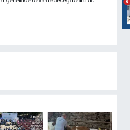
urt genelinde devam edeceği belirtildi.
6