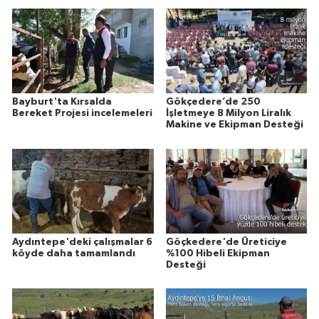
Bayburt'ta Kırsalda
Gökçedere’de 250
Bereket Projesi incelemeleri
İşletmeye 8 Milyon Liralık
Makine ve Ekipman Desteği
Aydıntepe'deki çalışmalar 6
Göçkedere'de Üreticiye
köyde daha tamamlandı
%100 Hibeli Ekipman
Desteği