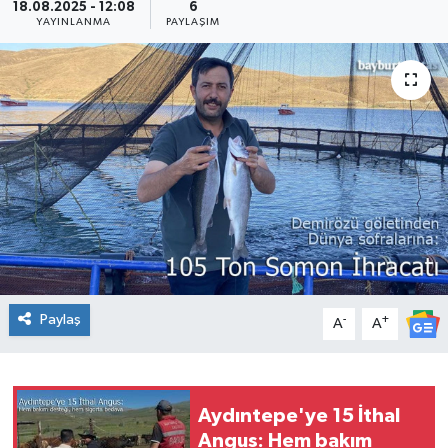
18.08.2025 - 12:08
6
YAYINLANMA
PAYLAŞIM
Paylaş
-
+
A
A
Aydıntepe'ye 15 İthal
Angus: Hem bakım