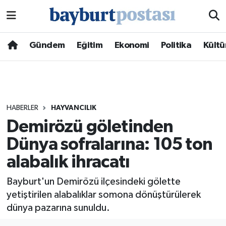
Nöbetçi Eczaneler
Gündem
Eğitim
Ekonomi
Politika
Kültü
Hava Durumu
Namaz Vakitleri
HABERLER
HAYVANCILIK
Trafik Durumu
Demirözü göletinden
Dünya sofralarına: 105 ton
Süper Lig Puan Durumu ve Fikstür
alabalık ihracatı
Tüm Manşetler
Bayburt'un Demirözü ilçesindeki gölette
Son Dakika Haberleri
yetiştirilen alabalıklar somona dönüştürülerek
dünya pazarına sunuldu.
Haber Arşivi