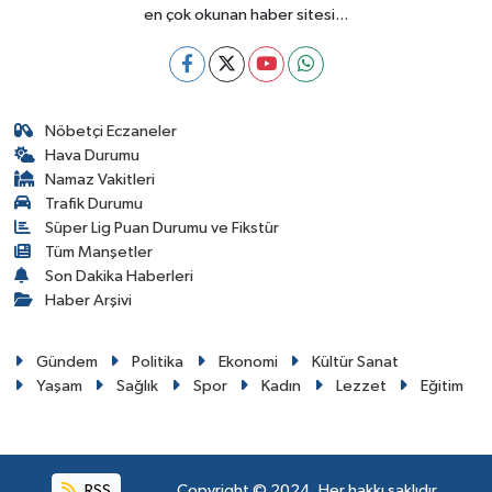
en çok okunan haber sitesi...
Nöbetçi Eczaneler
Hava Durumu
Namaz Vakitleri
Trafik Durumu
Süper Lig Puan Durumu ve Fikstür
Tüm Manşetler
Son Dakika Haberleri
Haber Arşivi
Gündem
Politika
Ekonomi
Kültür Sanat
Yaşam
Sağlık
Spor
Kadın
Lezzet
Eğitim
RSS
Copyright © 2024. Her hakkı saklıdır.