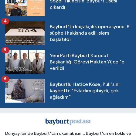
Sözel il ikincisini Bayburt Lisesi
çıkardı
4
Bayburt’ta kaçakçılık operasyonu: 8
şüpheli hakkında adli işlem
başlatıldı
5
Yeni Parti Bayburt Kurucu İl
Başkanlığı Görevi Haktan Yücel'e
verildi
6
Bayburtlu Hatice Köse, Puli'sini
kaybetti: "Evladım gibiydi, çok
ağladım"
Dünyayı bir de Bayburt'tan okumak için... Bayburt'un en köklü ve