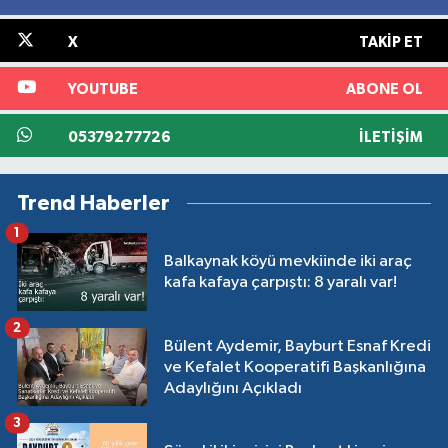
X
TAKIP ET
YOUTUBE
ABONE OL
05379277726
İLETIŞIM
Trend Haberler
1
Balkaynak köyü mevkiinde iki araç
kafa kafaya çarpıştı: 8 yaralı var!
2
Bülent Aydemir, Bayburt Esnaf Kredi
ve Kefalet Kooperatifi Başkanlığına
Adaylığını Açıkladı
3