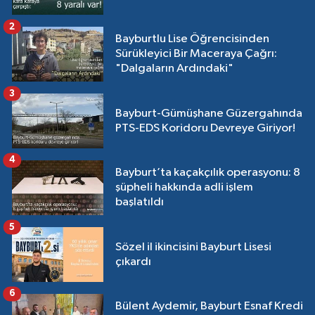
2
Bayburtlu Lise Öğrencisinden
Sürükleyici Bir Maceraya Çağrı:
"Dalgaların Ardındaki"
3
Bayburt-Gümüşhane Güzergahında
PTS-EDS Koridoru Devreye Giriyor!
4
Bayburt’ta kaçakçılık operasyonu: 8
şüpheli hakkında adli işlem
başlatıldı
5
Sözel il ikincisini Bayburt Lisesi
çıkardı
6
Bülent Aydemir, Bayburt Esnaf Kredi