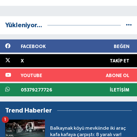
Yükleniyor...
FACEBOOK
BEĞEN
X
TAKIP ET
YOUTUBE
ABONE OL
05379277726
İLETIŞIM
Trend Haberler
1
Balkaynak köyü mevkiinde iki araç
kafa kafaya çarpıştı: 8 yaralı var!