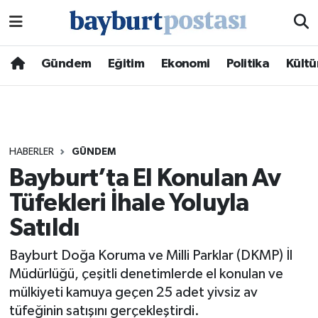
Nöbetçi Eczaneler
Gündem
Eğitim
Ekonomi
Politika
Kültü
Hava Durumu
Namaz Vakitleri
HABERLER
GÜNDEM
Trafik Durumu
Bayburt’ta El Konulan Av
Tüfekleri İhale Yoluyla
Süper Lig Puan Durumu ve Fikstür
Satıldı
Tüm Manşetler
Bayburt Doğa Koruma ve Milli Parklar (DKMP) İl
Son Dakika Haberleri
Müdürlüğü, çeşitli denetimlerde el konulan ve
mülkiyeti kamuya geçen 25 adet yivsiz av
Haber Arşivi
tüfeğinin satışını gerçekleştirdi.