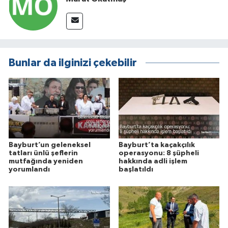
Bunlar da ilginizi çekebilir
Bayburt’un geleneksel
Bayburt’ta kaçakçılık
tatları ünlü şeflerin
operasyonu: 8 şüpheli
mutfağında yeniden
hakkında adli işlem
yorumlandı
başlatıldı