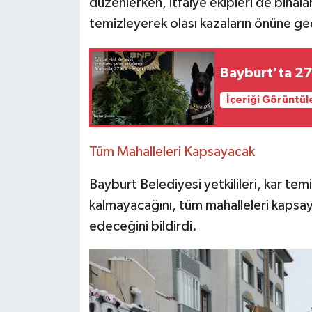
düzenlerken, itfaiye ekipleri de binaları
temizleyerek olası kazaların önüne ge
Bayburt'ta 27 
İçeriği Görüntül
Tüm Mahalleleri Kapsayacak
Bayburt Belediyesi yetkilileri, kar tem
kalmayacağını, tüm mahalleleri kapsay
edeceğini bildirdi.