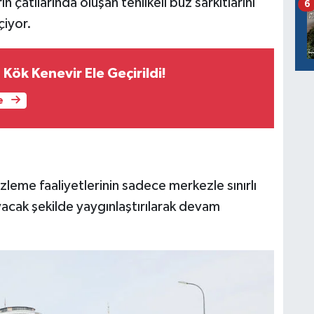
n çatılarında oluşan tehlikeli buz sarkıtlarını
6
çiyor.
Kök Kenevir Ele Geçirildi!
e
izleme faaliyetlerinin sadece merkezle sınırlı
acak şekilde yaygınlaştırılarak devam