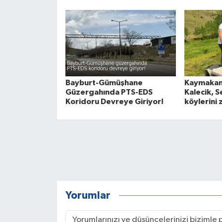
Bayburt-Gümüşhane
Kaymakam 
Güzergahında PTS-EDS
Kalecik, S
Koridoru Devreye Giriyor!
köylerini 
Yorumlar