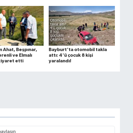
Ahat, Beşpınar,
Bayburt'ta otomobil takla
erenli ve Elmalı
attı: 4'ü çocuk 8 kişi
ziyaret etti
yaralandı!