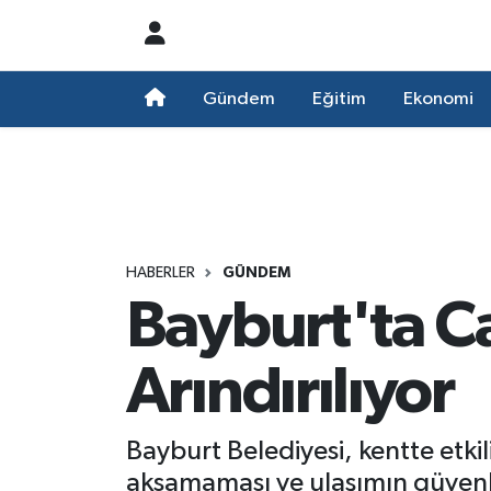
Nöbetçi Eczaneler
Gündem
Eğitim
Ekonomi
Hava Durumu
Namaz Vakitleri
Trafik Durumu
HABERLER
GÜNDEM
Bayburt'ta C
Süper Lig Puan Durumu ve Fikstür
Tüm Manşetler
Arındırılıyor
Son Dakika Haberleri
Bayburt Belediyesi, kentte etki
Haber Arşivi
aksamaması ve ulaşımın güvenli b