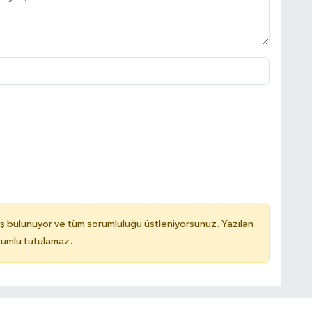
ş bulunuyor ve tüm sorumluluğu üstleniyorsunuz. Yazılan
rumlu tutulamaz.