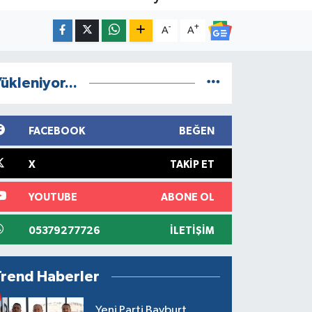
-
+
A
A
ükleniyor...
FACEBOOK
BEĞEN
X
TAKIP ET
YOUTUBE
ABONE OL
05379277726
İLETIŞIM
Trend Haberler
Yeni Parti Bayburt