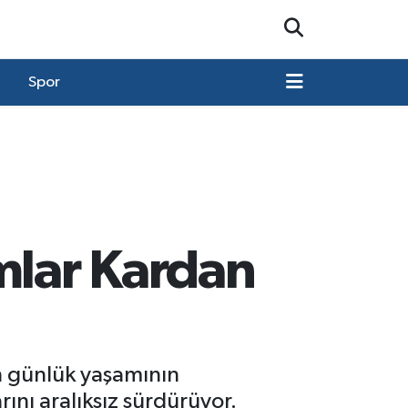
Spor
mlar Kardan
ın günlük yaşamının
ını aralıksız sürdürüyor.