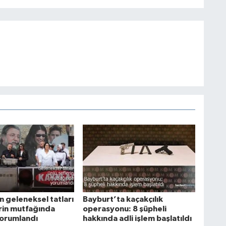
n geleneksel tatları
Bayburt’ta kaçakçılık
erin mutfağında
operasyonu: 8 şüpheli
orumlandı
hakkında adli işlem başlatıldı