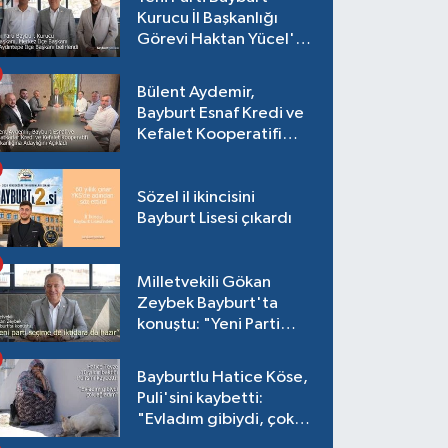
Kurucu İl Başkanlığı
Görevi Haktan Yücel'e
verildi
Bülent Aydemir,
Bayburt Esnaf Kredi ve
Kefalet Kooperatifi
Başkanlığına Adaylığını
Açıkladı
Sözel il ikincisini
Bayburt Lisesi çıkardı
Milletvekili Gökan
Zeybek Bayburt'ta
konuştu: "Yeni Parti
seçime de iktidara da
hazır"
Bayburtlu Hatice Köse,
Puli'sini kaybetti:
"Evladım gibiydi, çok
ağladım"