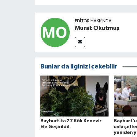
EDITÖR HAKKINDA
Murat Okutmuş
Bunlar da ilginizi çekebilir
Bayburt'ta 27 Kök Kenevir
Bayburt’u
Ele Geçirildi!
ünlü şefl
yeniden y