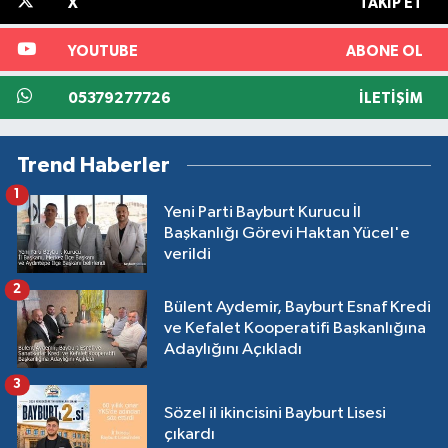
X
TAKIP ET
YOUTUBE
ABONE OL
05379277726
İLETIŞIM
Trend Haberler
1
Yeni Parti Bayburt Kurucu İl
Başkanlığı Görevi Haktan Yücel'e
verildi
2
Bülent Aydemir, Bayburt Esnaf Kredi
ve Kefalet Kooperatifi Başkanlığına
Adaylığını Açıkladı
3
Sözel il ikincisini Bayburt Lisesi
çıkardı