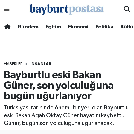
Nöbetçi Eczaneler
Gündem
Eğitim
Ekonomi
Politika
Kültü
Hava Durumu
Namaz Vakitleri
HABERLER
İNSANLAR
Trafik Durumu
Bayburtlu eski Bakan
Güner, son yolculuğuna
Süper Lig Puan Durumu ve Fikstür
bugün uğurlanıyor
Tüm Manşetler
Türk siyasi tarihinde önemli bir yeri olan Bayburtlu
Son Dakika Haberleri
eski Bakan Agah Oktay Güner hayatını kaybetti.
Güner, bugün son yolculuğuna uğurlanacak.
Haber Arşivi