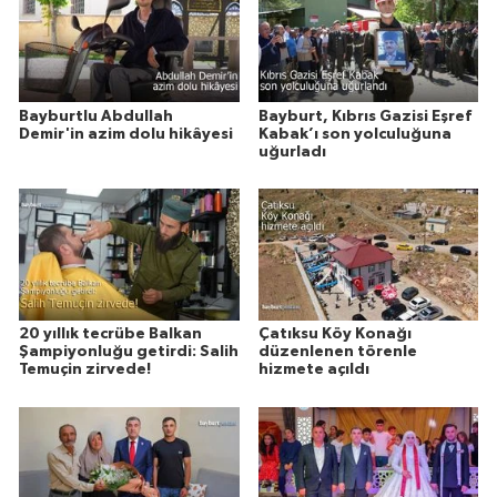
Bayburtlu Abdullah
Bayburt, Kıbrıs Gazisi Eşref
Demir'in azim dolu hikâyesi
Kabak’ı son yolculuğuna
uğurladı
20 yıllık tecrübe Balkan
Çatıksu Köy Konağı
Şampiyonluğu getirdi: Salih
düzenlenen törenle
Temuçin zirvede!
hizmete açıldı