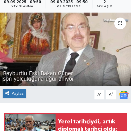
09.09.2025 - 09:50
09.09.2025 - 09:50
2
YAYINLANMA
GÜNCELLEME
PAYLAŞIM
Paylaş
-
+
A
A
Yerel tarihçiydi, artık
diplomalı tarihçi oldu: