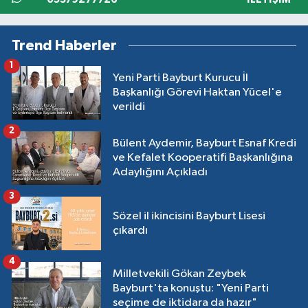
Trend Haberler
1
Yeni Parti Bayburt Kurucu İl
Başkanlığı Görevi Haktan Yücel'e
verildi
2
Bülent Aydemir, Bayburt Esnaf Kredi
ve Kefalet Kooperatifi Başkanlığına
Adaylığını Açıkladı
3
Sözel il ikincisini Bayburt Lisesi
çıkardı
4
Milletvekili Gökan Zeybek
Bayburt'ta konuştu: "Yeni Parti
seçime de iktidara da hazır"