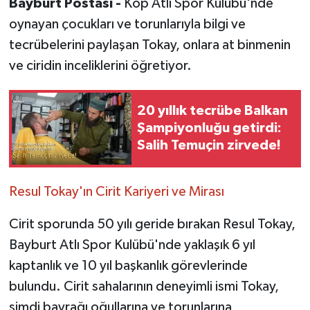
Bayburt Postası -
Kop Atlı Spor Kulübü'nde
oynayan çocukları ve torunlarıyla bilgi ve
tecrübelerini paylaşan Tokay, onlara at binmenin
ve ciridin inceliklerini öğretiyor.
20 yıllık tecrübe Balkan
Şampiyonluğu getirdi:
Salih Temuçin zirvede!
Resul Tokay'ın Cirit Kariyeri ve Mirası
Cirit sporunda 50 yılı geride bırakan Resul Tokay,
Bayburt Atlı Spor Kulübü'nde yaklaşık 6 yıl
kaptanlık ve 10 yıl başkanlık görevlerinde
bulundu. Cirit sahalarının deneyimli ismi Tokay,
şimdi bayrağı oğullarına ve torunlarına