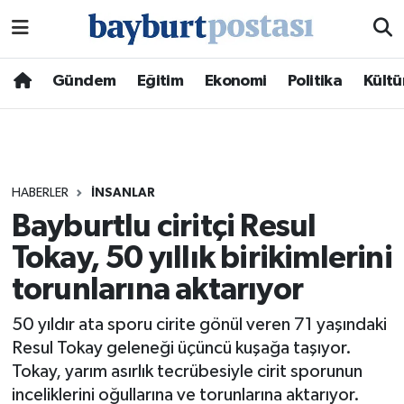
Nöbetçi Eczaneler
Gündem
Eğitim
Ekonomi
Politika
Kültü
Hava Durumu
Namaz Vakitleri
HABERLER
İNSANLAR
Trafik Durumu
Bayburtlu ciritçi Resul
Tokay, 50 yıllık birikimlerini
Süper Lig Puan Durumu ve Fikstür
torunlarına aktarıyor
Tüm Manşetler
50 yıldır ata sporu cirite gönül veren 71 yaşındaki
Son Dakika Haberleri
Resul Tokay geleneği üçüncü kuşağa taşıyor.
Tokay, yarım asırlık tecrübesiyle cirit sporunun
Haber Arşivi
inceliklerini oğullarına ve torunlarına aktarıyor.