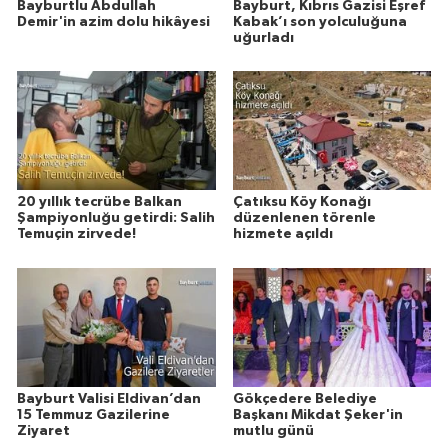
Bayburtlu Abdullah
Bayburt, Kıbrıs Gazisi Eşref
Demir'in azim dolu hikâyesi
Kabak’ı son yolculuğuna
uğurladı
20 yıllık tecrübe Balkan
Çatıksu Köy Konağı
Şampiyonluğu getirdi: Salih
düzenlenen törenle
Temuçin zirvede!
hizmete açıldı
Bayburt Valisi Eldivan’dan
Gökçedere Belediye
15 Temmuz Gazilerine
Başkanı Mikdat Şeker'in
Ziyaret
mutlu günü