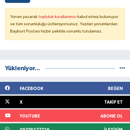
Yorum yazarak
topluluk kurallarımızı
kabul etmiş bulunuyor
ve tüm sorumluluğu üstleniyorsunuz. Yazılan yorumlardan
Bayburt Postası hiçbir şekilde sorumlu tutulamaz.
Yükleniyor...
FACEBOOK
BEĞEN
X
TAKIP ET
YOUTUBE
ABONE OL
05379277726
İLETIŞIM