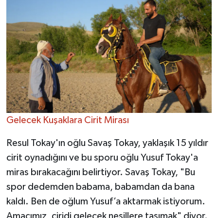
Gelecek Kuşaklara Cirit Mirası
Resul Tokay'ın oğlu Savaş Tokay, yaklaşık 15 yıldır
cirit oynadığını ve bu sporu oğlu Yusuf Tokay'a
miras bırakacağını belirtiyor. Savaş Tokay, "Bu
spor dedemden babama, babamdan da bana
kaldı. Ben de oğlum Yusuf’a aktarmak istiyorum.
Amacımız, ciridi gelecek nesillere taşımak" diyor.