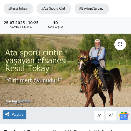
#Resul tokay
#Ata Sporu Cirit
#Bayburt'ta cirit
25.07.2025 - 10:25
10
YAYINLANMA
PAYLAŞIM
Paylaş
-
+
A
A