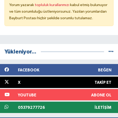
Yorum yazarak
topluluk kurallarımızı
kabul etmiş bulunuyor
ve tüm sorumluluğu üstleniyorsunuz. Yazılan yorumlardan
Bayburt Postası hiçbir şekilde sorumlu tutulamaz.
Yükleniyor...
FACEBOOK
BEĞEN
X
TAKIP ET
YOUTUBE
ABONE OL
05379277726
İLETIŞIM