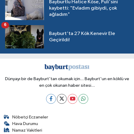
Bayburtlu Hatice Köse, Puli'sini
kaybetti: "Evladım gibiydi, çok
ağladım"
6
Bayburt'ta 27 Kök Kenevir Ele
Geçirildi!
Dünyayı bir de Bayburt'tan okumak için... Bayburt'un en köklü ve
en çok okunan haber sitesi...
Nöbetçi Eczaneler
Hava Durumu
Namaz Vakitleri