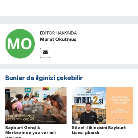
EDITÖR HAKKINDA
Murat Okutmuş
Bunlar da ilginizi çekebilir
Bayburt Gençlik
Sözel il ikincisini Bayburt
Merkezinde yaz verimli
Lisesi çıkardı
geçiyor