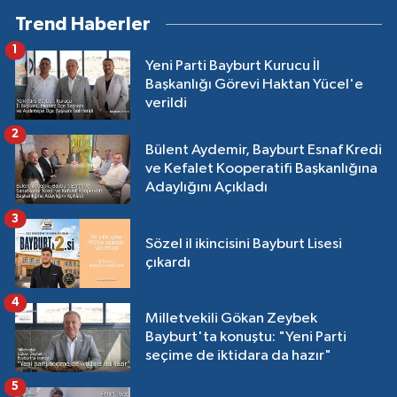
Trend Haberler
1
Yeni Parti Bayburt Kurucu İl
Başkanlığı Görevi Haktan Yücel'e
verildi
2
Bülent Aydemir, Bayburt Esnaf Kredi
ve Kefalet Kooperatifi Başkanlığına
Adaylığını Açıkladı
3
Sözel il ikincisini Bayburt Lisesi
çıkardı
4
Milletvekili Gökan Zeybek
Bayburt'ta konuştu: "Yeni Parti
seçime de iktidara da hazır"
5