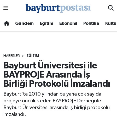
Nöbetçi Eczaneler
Gündem
Eğitim
Ekonomi
Politika
Kültü
Hava Durumu
Namaz Vakitleri
HABERLER
EĞITIM
Trafik Durumu
Bayburt Üniversitesi ile
BAYPROJE Arasında İş
Süper Lig Puan Durumu ve Fikstür
Birliği Protokolü İmzalandı
Tüm Manşetler
Bayburt’ta 2010 yılından bu yana çok sayıda
Son Dakika Haberleri
projeye öncülük eden BAYPROJE Derneği ile
Bayburt Üniversitesi arasında iş birliği protokolü
Haber Arşivi
imzalandı.