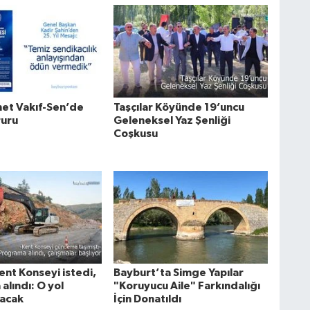
net Vakıf-Sen’de
Taşçılar Köyünde 19’uncu
ruru
Geleneksel Yaz Şenliği
Coşkusu
ent Konseyi istedi,
Bayburt’ta Simge Yapılar
alındı: O yol
"Koruyucu Aile" Farkındalığı
acak
İçin Donatıldı