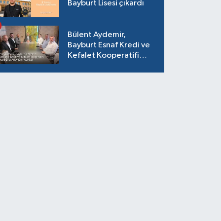
Bayburt Lisesi çıkardı
Bülent Aydemir,
Bayburt Esnaf Kredi ve
Kefalet Kooperatifi
Başkanlığına Adaylığını
Açıkladı