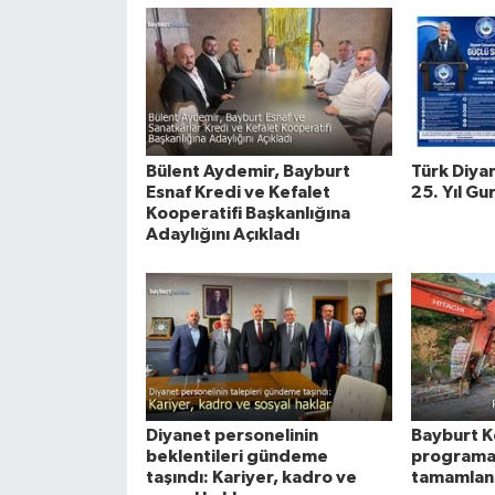
Bülent Aydemir, Bayburt
Türk Diya
Esnaf Kredi ve Kefalet
25. Yıl Gu
Kooperatifi Başkanlığına
Adaylığını Açıkladı
Diyanet personelinin
Bayburt K
beklentileri gündeme
programa 
taşındı: Kariyer, kadro ve
tamamlan