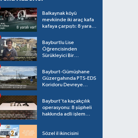
Balkaynak köyü
mevkiinde iki araç kafa
kafaya çarpıştı: 8 yaralı
var!
Bayburtlu Lise
Öğrencisinden
Sürükleyici Bir
Maceraya Çağrı:
"Dalgaların Ardındaki"
Bayburt-Gümüşhane
Güzergahında PTS-EDS
Koridoru Devreye
Giriyor!
Bayburt’ta kaçakçılık
operasyonu: 8 şüpheli
hakkında adli işlem
başlatıldı
Sözel il ikincisini