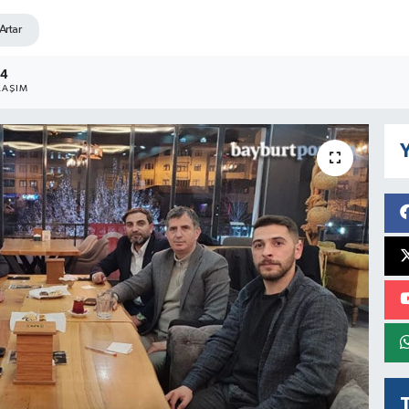
Artar
4
LAŞIM
Y