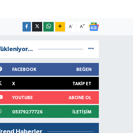
-
+
A
A
ükleniyor...
FACEBOOK
BEĞEN
X
TAKIP ET
YOUTUBE
ABONE OL
05379277726
İLETIŞIM
Trend Haberler