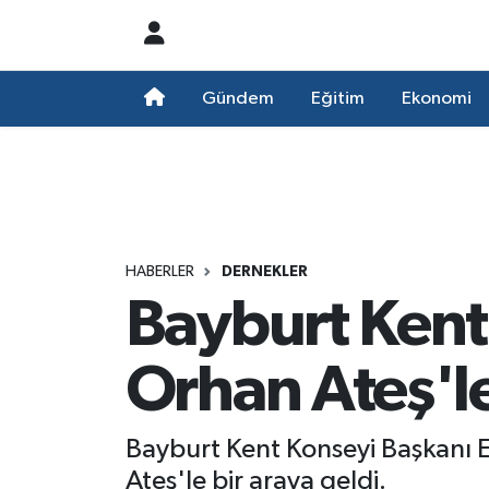
Nöbetçi Eczaneler
Gündem
Eğitim
Ekonomi
Hava Durumu
Namaz Vakitleri
Trafik Durumu
HABERLER
DERNEKLER
Bayburt Kent 
Süper Lig Puan Durumu ve Fikstür
Tüm Manşetler
Orhan Ateş'l
Son Dakika Haberleri
Bayburt Kent Konseyi Başkanı Ey
Haber Arşivi
Ateş'le bir araya geldi.