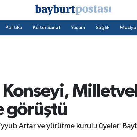
Politika
Kültür Sanat
Yaşam
Sağlık
Medya
Konseyi, Milletveki
e görüştü
yub Artar ve yürütme kurulu üyeleri Baybu