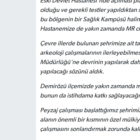
Eski Devlet Hastanesi'nde açılması p
olduğu ve gerekli testler yapıldıktan 
bu bölgenin bir Sağlık Kampüsü haline
Hastanemize de yakın zamanda MR cih
Çevre illerde bulunan şehrimize ait ta
arkeoloji çalışmalarının ilerleyebilm
Müdürlüğü'ne devrinin yapılarak daha a
yapılacağı sözünü aldık.
Demirözü ilçemizde yakın zamanda ma
bunun da istihdama katkı sağlayacağı 
Peyzaj çalışması başlattığımız şehrim
alanın önemli bir kısmının özel mülki
çalışmasını sonlandırmak zorunda kal