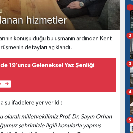
1
2
arının konuşulduğu buluşmanın ardından Kent
rüşmenin detayları açıklandı.
3
nde 19’uncu Geleneksel Yaz Şenliği
e
4
şu ifadelere yer verildi:
olarak milletvekilimiz Prof. Dr. Sayın Orhan
5
ğumuz şehrimizle ilgili konularla yapmış