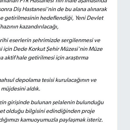
lanlanan FTR Hastanesi'nin ihale aşamasında
sonra Diş Hastanesi'nin de bu alana alınarak
 getirilmesinin hedeflendiği, Yeni Devlet
azının kazandırılacağı,
rihi eserlerin şehrimizde sergilenmesi ve
esi için Dede Korkut Şehir Müzesi'nin Müze
ktif hale getirilmesi için araştırma
hsul depolama tesisi kurulacağının ve
müjdesini aldık.
izin girişinde bulunan şelalenin bulunduğu
yet olduğu bilgisini edindiğinden proje
dığımızı kamuoyumuzla paylaşmak isteriz.