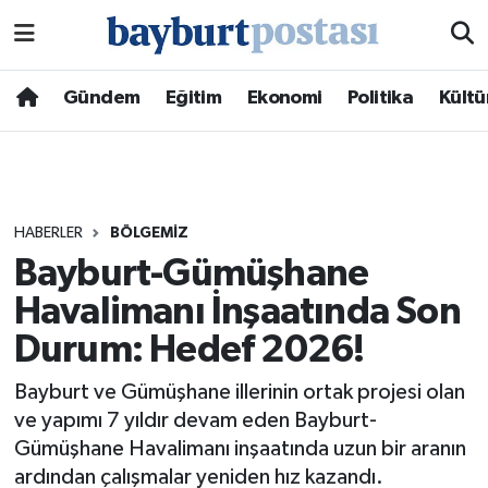
Nöbetçi Eczaneler
Gündem
Eğitim
Ekonomi
Politika
Kültü
Hava Durumu
Namaz Vakitleri
HABERLER
BÖLGEMIZ
Trafik Durumu
Bayburt-Gümüşhane
Havalimanı İnşaatında Son
Süper Lig Puan Durumu ve Fikstür
Durum: Hedef 2026!
Tüm Manşetler
Bayburt ve Gümüşhane illerinin ortak projesi olan
Son Dakika Haberleri
ve yapımı 7 yıldır devam eden Bayburt-
Gümüşhane Havalimanı inşaatında uzun bir aranın
Haber Arşivi
ardından çalışmalar yeniden hız kazandı.