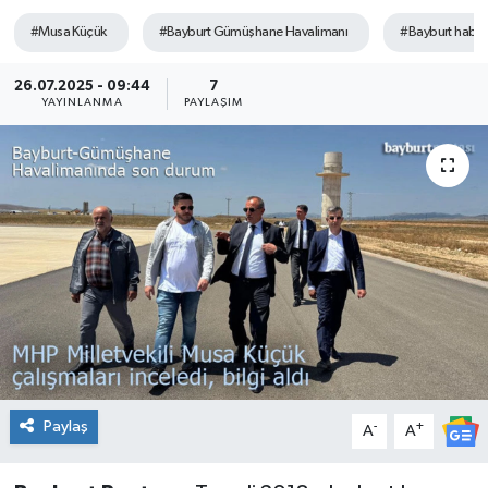
#Musa Küçük
#Bayburt Gümüşhane Havalimanı
#Bayburt haberl
26.07.2025 - 09:44
7
YAYINLANMA
PAYLAŞIM
Paylaş
-
+
A
A