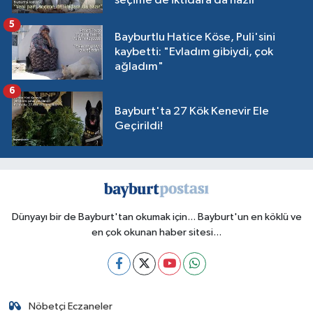
seçime de iktidara da hazır"
5
Bayburtlu Hatice Köse, Puli'sini
kaybetti: "Evladım gibiydi, çok
ağladım"
6
Bayburt'ta 27 Kök Kenevir Ele
Geçirildi!
Dünyayı bir de Bayburt'tan okumak için... Bayburt'un en köklü ve
en çok okunan haber sitesi...
Nöbetçi Eczaneler