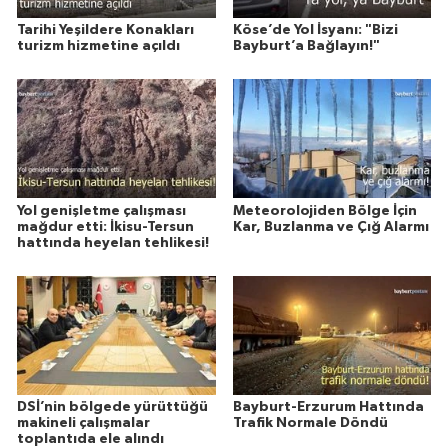
Tarihi Yeşildere Konakları
Köse’de Yol İsyanı: "Bizi
turizm hizmetine açıldı
Bayburt’a Bağlayın!"
Yol genişletme çalışması
Meteorolojiden Bölge İçin
mağdur etti: İkisu-Tersun
Kar, Buzlanma ve Çığ Alarmı
hattında heyelan tehlikesi!
DSİ’nin bölgede yürüttüğü
Bayburt-Erzurum Hattında
makineli çalışmalar
Trafik Normale Döndü
toplantıda ele alındı