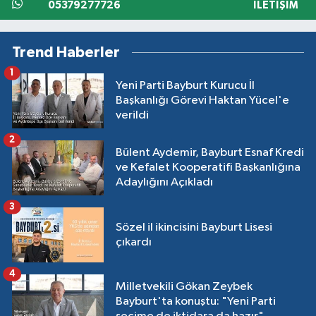
05379277726
İLETIŞIM
Trend Haberler
1
Yeni Parti Bayburt Kurucu İl
Başkanlığı Görevi Haktan Yücel'e
verildi
2
Bülent Aydemir, Bayburt Esnaf Kredi
ve Kefalet Kooperatifi Başkanlığına
Adaylığını Açıkladı
3
Sözel il ikincisini Bayburt Lisesi
çıkardı
4
Milletvekili Gökan Zeybek
Bayburt'ta konuştu: "Yeni Parti