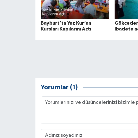
Bayburt’ta Yaz Kur’an
Gökçeder
Kursları Kapılarını Açtı
ibadete aç
Yorumlar (1)