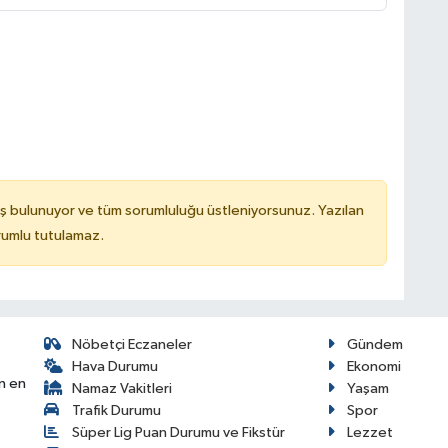
ş bulunuyor ve tüm sorumluluğu üstleniyorsunuz. Yazılan
rumlu tutulamaz.
Nöbetçi Eczaneler
Gündem
Hava Durumu
Ekonomi
n en
Namaz Vakitleri
Yaşam
Trafik Durumu
Spor
Süper Lig Puan Durumu ve Fikstür
Lezzet