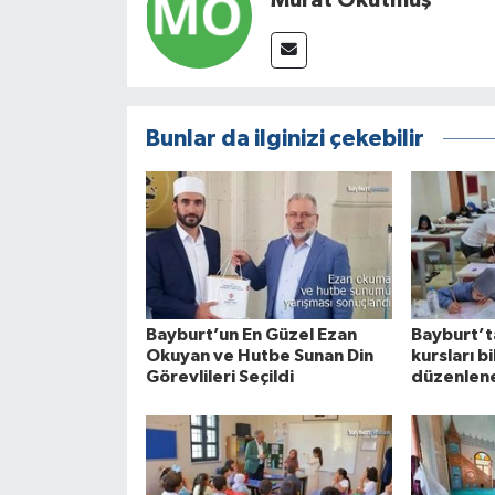
Murat Okutmuş
Bunlar da ilginizi çekebilir
Bayburt’un En Güzel Ezan
Bayburt’t
Okuyan ve Hutbe Sunan Din
kursları b
Görevlileri Seçildi
düzenlen