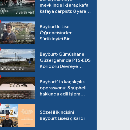
mevkiinde iki araç kafa
kafaya çarpıştı: 8 yaralı
var!
Bayburtlu Lise
Öğrencisinden
Sürükleyici Bir
Maceraya Çağrı:
"Dalgaların Ardındaki"
Bayburt-Gümüşhane
Güzergahında PTS-EDS
Koridoru Devreye
Giriyor!
Bayburt’ta kaçakçılık
operasyonu: 8 şüpheli
hakkında adli işlem
başlatıldı
Sözel il ikincisini
Bayburt Lisesi çıkardı