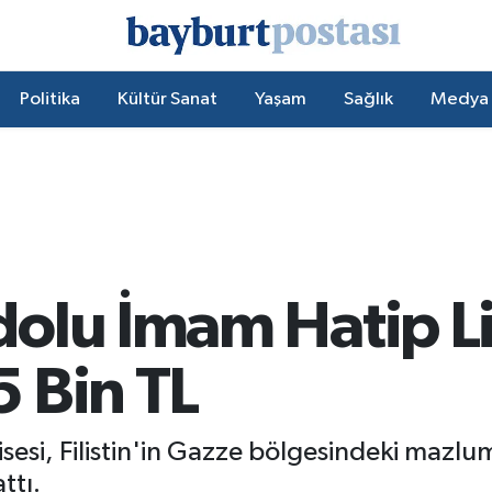
Politika
Kültür Sanat
Yaşam
Sağlık
Medya
olu İmam Hatip L
 Bin TL
esi, Filistin'in Gazze bölgesindeki mazlu
ttı.