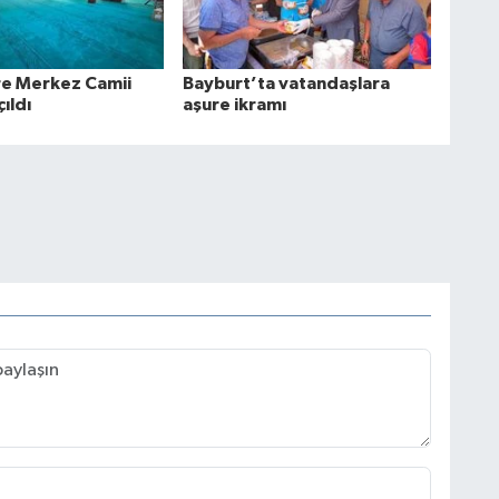
e Merkez Camii
Bayburt’ta vatandaşlara
ıldı
aşure ikramı