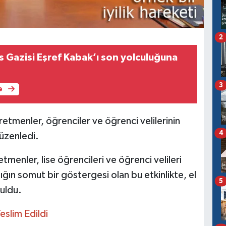
2
s Gazisi Eşref Kabak’ı son yolculuğuna
3
e
etmenler, öğrenciler ve öğrenci velilerinin
4
düzenledi.
menler, lise öğrencileri ve öğrenci velileri
ığın somut bir göstergesi olan bu etkinlikte, el
5
nuldu.
eslim Edildi