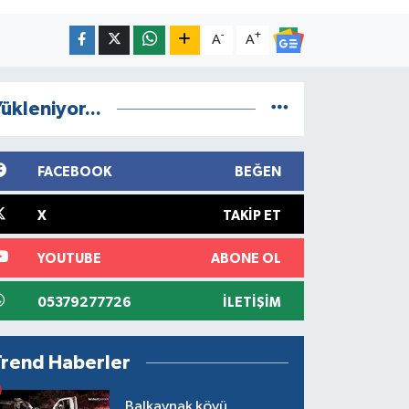
-
+
A
A
ükleniyor...
FACEBOOK
BEĞEN
X
TAKIP ET
YOUTUBE
ABONE OL
05379277726
İLETIŞIM
Trend Haberler
Balkaynak köyü