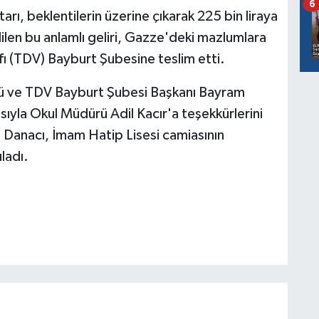
6
ı, beklentilerin üzerine çıkarak 225 bin liraya
dilen bu anlamlı geliri, Gazze'deki mazlumlara
fı (TDV) Bayburt Şubesine teslim etti.
sü ve TDV Bayburt Şubesi Başkanı Bayram
ısıyla Okul Müdürü Adil Kacır'a teşekkürlerini
. Danacı, İmam Hatip Lisesi camiasının
ladı.