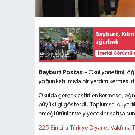
Bayburt, Kıbrı
uğurladı
İçeriği Görüntül
Bayburt Postası -
Okul yönetimi, öğr
yoğun katılımıyla bir yardım kermesi 
Okulda gerçekleştirilen kermese, öğret
büyük ilgi gösterdi. Toplumsal duyarlıl
emeği ürünler ve yiyecekler satışa su
225 Bin Lira Türkiye Diyanet Vakfı'na T