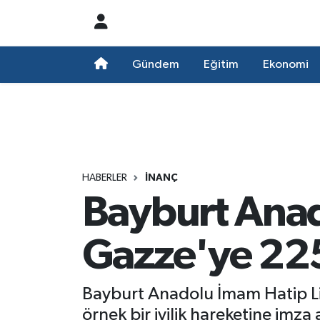
Nöbetçi Eczaneler
Gündem
Eğitim
Ekonomi
Hava Durumu
Namaz Vakitleri
Trafik Durumu
HABERLER
İNANÇ
Bayburt Anad
Süper Lig Puan Durumu ve Fikstür
Tüm Manşetler
Gazze'ye 225
Son Dakika Haberleri
Bayburt Anadolu İmam Hatip Lis
Haber Arşivi
örnek bir iyilik hareketine imza a