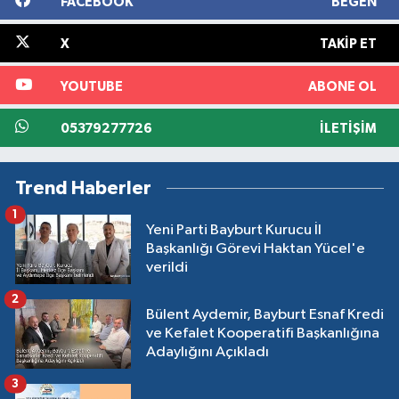
FACEBOOK
BEĞEN
X
TAKIP ET
YOUTUBE
ABONE OL
05379277726
İLETIŞIM
Trend Haberler
1
Yeni Parti Bayburt Kurucu İl
Başkanlığı Görevi Haktan Yücel'e
verildi
2
Bülent Aydemir, Bayburt Esnaf Kredi
ve Kefalet Kooperatifi Başkanlığına
Adaylığını Açıkladı
3