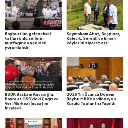
Bayburt’un geleneksel
Kaymakam Ahat, Beşpınar,
tatları ünlü şeflerin
Kalecik, Serenli ve Elmalı
mutfağında yeniden
köylerini ziyaret etti
yorumlandı
BDDK Başkanı Kavcıoğlu,
2026 Yılı Üçüncü Dönem
Bayburt OSB’deki Çağrı ve
Bayburt İl Koordinasyon
Veri Merkezi İnşaatını
Kurulu Toplantısı Yapıldı
İnceledi