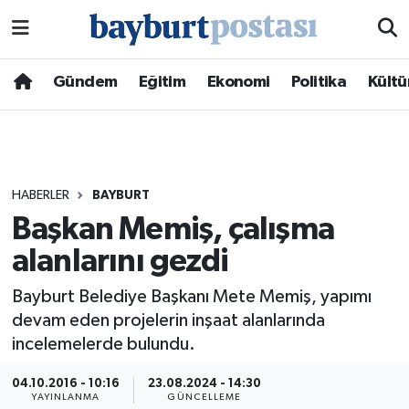
Nöbetçi Eczaneler
Gündem
Eğitim
Ekonomi
Politika
Kültü
Hava Durumu
Namaz Vakitleri
HABERLER
BAYBURT
Trafik Durumu
Başkan Memiş, çalışma
alanlarını gezdi
Süper Lig Puan Durumu ve Fikstür
Bayburt Belediye Başkanı Mete Memiş, yapımı
Tüm Manşetler
devam eden projelerin inşaat alanlarında
incelemelerde bulundu.
Son Dakika Haberleri
04.10.2016 - 10:16
23.08.2024 - 14:30
Haber Arşivi
YAYINLANMA
GÜNCELLEME