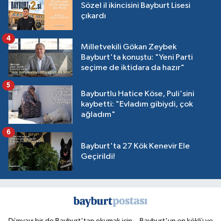
Sözel il ikincisini Bayburt Lisesi
çıkardı
4
Milletvekili Gökan Zeybek
Bayburt'ta konuştu: "Yeni Parti
seçime de iktidara da hazır"
5
Bayburtlu Hatice Köse, Puli'sini
kaybetti: "Evladım gibiydi, çok
ağladım"
6
Bayburt'ta 27 Kök Kenevir Ele
Geçirildi!
Dünyayı bir de Bayburt'tan okumak için... Bayburt'un en köklü ve