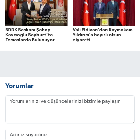
BDDK Başkanı Şahap
Vali Eldivan’dan Kaymakam
Kavcıoğlu Bayburt’ta
Yıldırım’a hayırlı olsun
Temaslarda Bulunuyor
ziyareti
Yorumlar