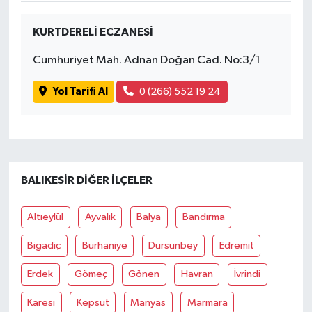
KURTDERELİ ECZANESİ
Cumhuriyet Mah. Adnan Doğan Cad. No:3/1
Yol Tarifi Al
0 (266) 552 19 24
BALIKESIR DIĞER İLÇELER
Altıeylül
Ayvalık
Balya
Bandırma
Bigadiç
Burhaniye
Dursunbey
Edremit
Erdek
Gömeç
Gönen
Havran
İvrindi
Karesi
Kepsut
Manyas
Marmara