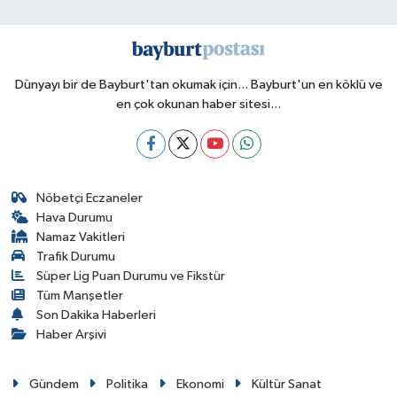
Dünyayı bir de Bayburt'tan okumak için... Bayburt'un en köklü ve
en çok okunan haber sitesi...
Nöbetçi Eczaneler
Hava Durumu
Namaz Vakitleri
Trafik Durumu
Süper Lig Puan Durumu ve Fikstür
Tüm Manşetler
Son Dakika Haberleri
Haber Arşivi
Gündem
Politika
Ekonomi
Kültür Sanat