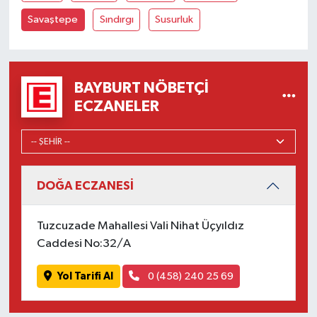
Savaştepe
Sındırgı
Susurluk
BAYBURT NÖBETÇI
ECZANELER
DOĞA ECZANESİ
Tuzcuzade Mahallesi Vali Nihat Üçyıldız
Caddesi No:32/A
Yol Tarifi Al
0 (458) 240 25 69