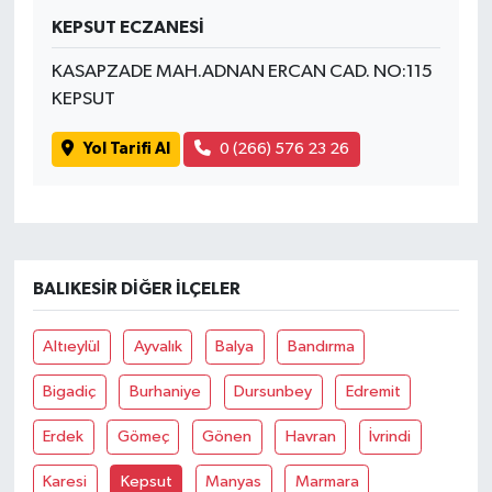
KEPSUT ECZANESİ
KASAPZADE MAH.ADNAN ERCAN CAD. NO:115
KEPSUT
Yol Tarifi Al
0 (266) 576 23 26
BALIKESIR DIĞER İLÇELER
Altıeylül
Ayvalık
Balya
Bandırma
Bigadiç
Burhaniye
Dursunbey
Edremit
Erdek
Gömeç
Gönen
Havran
İvrindi
Karesi
Kepsut
Manyas
Marmara