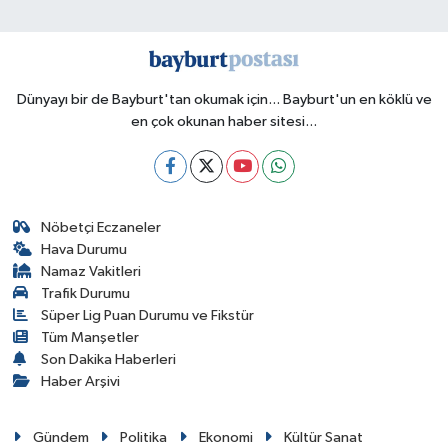
Dünyayı bir de Bayburt'tan okumak için... Bayburt'un en köklü ve
en çok okunan haber sitesi...
Nöbetçi Eczaneler
Hava Durumu
Namaz Vakitleri
Trafik Durumu
Süper Lig Puan Durumu ve Fikstür
Tüm Manşetler
Son Dakika Haberleri
Haber Arşivi
Gündem
Politika
Ekonomi
Kültür Sanat