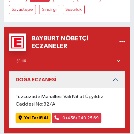
Savaştepe
Sındırgı
Susurluk
BAYBURT NÖBETÇI
ECZANELER
DOĞA ECZANESİ
Tuzcuzade Mahallesi Vali Nihat Üçyıldız
Caddesi No:32/A
Yol Tarifi Al
0 (458) 240 25 69