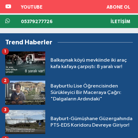
YOUTUBE
ABONE OL
05379277726
İLETIŞIM
Trend Haberler
1
Balkaynak köyü mevkiinde iki araç
kafa kafaya çarpıştı: 8 yaralı var!
2
Bayburtlu Lise Öğrencisinden
Sürükleyici Bir Maceraya Çağrı:
"Dalgaların Ardındaki"
3
Bayburt-Gümüşhane Güzergahında
PTS-EDS Koridoru Devreye Giriyor!