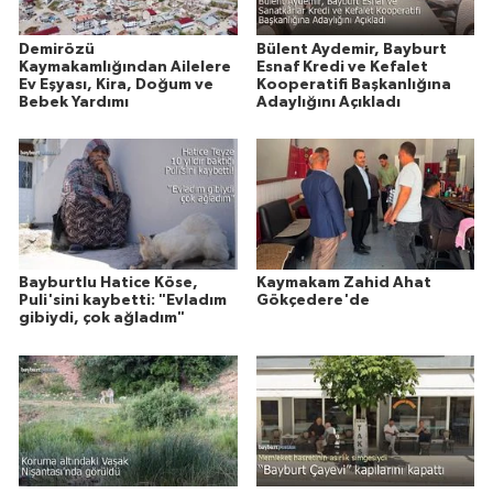
Demirözü
Bülent Aydemir, Bayburt
Kaymakamlığından Ailelere
Esnaf Kredi ve Kefalet
Ev Eşyası, Kira, Doğum ve
Kooperatifi Başkanlığına
Bebek Yardımı
Adaylığını Açıkladı
Bayburtlu Hatice Köse,
Kaymakam Zahid Ahat
Puli'sini kaybetti: "Evladım
Gökçedere'de
gibiydi, çok ağladım"