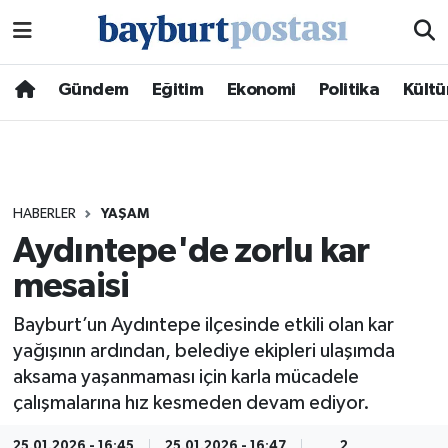
Nöbetçi Eczaneler
Gündem
Eğitim
Ekonomi
Politika
Kültü
Hava Durumu
Namaz Vakitleri
HABERLER
YAŞAM
Trafik Durumu
Aydıntepe'de zorlu kar
mesaisi
Süper Lig Puan Durumu ve Fikstür
Bayburt’un Aydıntepe ilçesinde etkili olan kar
Tüm Manşetler
yağışının ardından, belediye ekipleri ulaşımda
aksama yaşanmaması için karla mücadele
Son Dakika Haberleri
çalışmalarına hız kesmeden devam ediyor.
Haber Arşivi
25.01.2026 - 16:45
25.01.2026 - 16:47
2