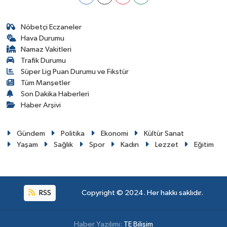
Nöbetçi Eczaneler
Hava Durumu
Namaz Vakitleri
Trafik Durumu
Süper Lig Puan Durumu ve Fikstür
Tüm Manşetler
Son Dakika Haberleri
Haber Arşivi
Gündem
Politika
Ekonomi
Kültür Sanat
Yaşam
Sağlık
Spor
Kadın
Lezzet
Eğitim
RSS
Copyright © 2024. Her hakkı saklıdır.
Haber Yazılımı:
TE Bilişim