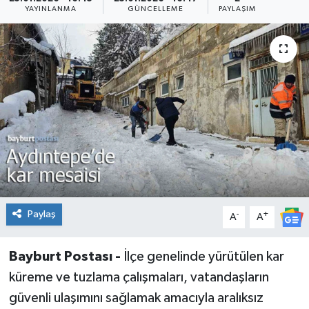
YAYINLANMA
GÜNCELLEME
PAYLAŞIM
Paylaş
-
+
A
A
Bayburt Postası -
İlçe genelinde yürütülen kar
küreme ve tuzlama çalışmaları, vatandaşların
güvenli ulaşımını sağlamak amacıyla aralıksız