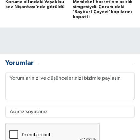
Koruma altındaki Vaşak bu
Memleket hasretinin asırlık
kez Nişantaşı'nda görüldü
simgesiydi: Çorum'daki
'Bayburt Çayevi' kapılarını
kapattı
Yorumlar