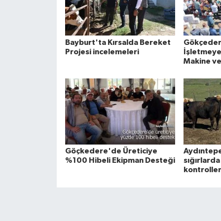
Bayburt'ta Kırsalda Bereket
Gökçeder
Projesi incelemeleri
İşletmeye 
Makine ve
Göçkedere'de Üreticiye
Aydıntepe’
%100 Hibeli Ekipman Desteği
sığırlarda
kontroller