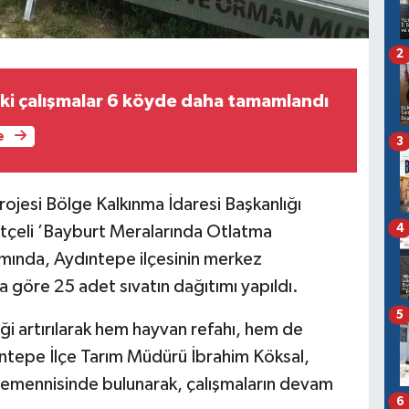
2
i çalışmalar 6 köyde daha tamamlandı
e
3
ojesi Bölge Kalkınma İdaresi Başkanlığı
4
tçeli ’Bayburt Meralarında Otlatma
samında, Aydıntepe ilçesinin merkez
a göre 25 adet sıvatın dağıtımı yapıldı.
5
iği artırılarak hem hayvan refahı, hem de
dıntepe İlçe Tarım Müdürü İbrahim Köksal,
ası temennisinde bulunarak, çalışmaların devam
6