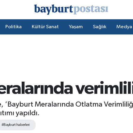
Politika
Kültür Sanat
Yaşam
Sağlık
Medya
alarında verimlil
 ’Bayburt Meralarında Otlatma Verimliliğin
tımı yapıldı.
#Bayburt haberleri