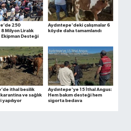
e’de 250
Aydıntepe'deki çalışmalar 6
8 Milyon Liralık
köyde daha tamamlandı
 Ekipman Desteği
de ithal besilik
Aydıntepe'ye 15 İthal Angus:
 karantina ve sağlık
Hem bakım desteği hem
i yapılıyor
sigorta bedava