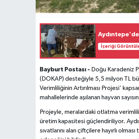
Aydıntepe'dek
İçeriği Görüntül
Bayburt Postası -
Doğu Karadeniz Pr
(DOKAP) desteğiyle 5,5 milyon TL bü
Verimliliğinin Artırılması Projesi’ kap
mahallelerinde aşılanan hayvan sayısın
Projeyle, meralardaki otlatma verimlil
üretim kapasitesi güçlendiriliyor. Ay
sıvatlarını alan çiftçilere hayırlı olm