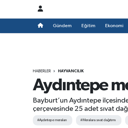
Nöbetçi Eczaneler
Gündem
Eğitim
Ekonomi
Hava Durumu
Namaz Vakitleri
Trafik Durumu
HABERLER
HAYVANCILIK
Aydıntepe mer
Süper Lig Puan Durumu ve Fikstür
Tüm Manşetler
Bayburt’un Aydıntepe ilçesinde,
çerçevesinde 25 adet sıvat dağı
Son Dakika Haberleri
#Aydıntepe meraları
#Meralara sıvat dağıtımı
Haber Arşivi