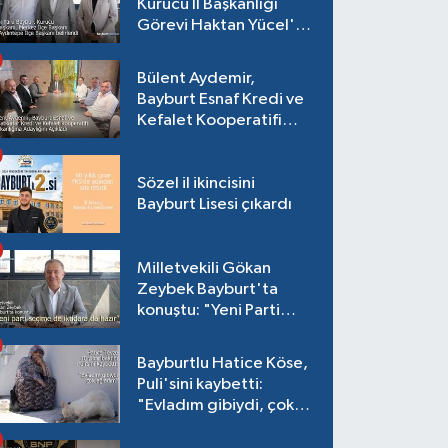
Kurucu İl Başkanlığı
Görevi Haktan Yücel'e
verildi
Bülent Aydemir,
Bayburt Esnaf Kredi ve
Kefalet Kooperatifi
Başkanlığına Adaylığını
Açıkladı
Sözel il ikincisini
Bayburt Lisesi çıkardı
Milletvekili Gökan
Zeybek Bayburt'ta
konuştu: "Yeni Parti
seçime de iktidara da
hazır"
Bayburtlu Hatice Köse,
Puli'sini kaybetti:
"Evladım gibiydi, çok
ağladım"