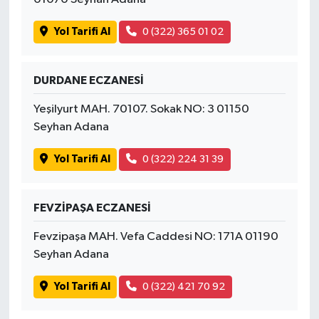
Yol Tarifi Al
0 (322) 365 01 02
DURDANE ECZANESİ
Yeşilyurt MAH. 70107. Sokak NO: 3 01150
Seyhan Adana
Yol Tarifi Al
0 (322) 224 31 39
FEVZİPAŞA ECZANESİ
Fevzipaşa MAH. Vefa Caddesi NO: 171A 01190
Seyhan Adana
Yol Tarifi Al
0 (322) 421 70 92