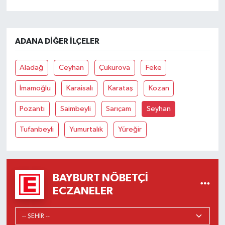
ADANA DIĞER İLÇELER
Aladağ
Ceyhan
Çukurova
Feke
İmamoğlu
Karaisalı
Karataş
Kozan
Pozantı
Saimbeyli
Sarıçam
Seyhan
Tufanbeyli
Yumurtalık
Yüreğir
BAYBURT NÖBETÇI
ECZANELER