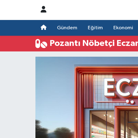
Nöbetçi Eczaneler
Gündem
Eğitim
Ekonomi
Hava Durumu
Pozantı Nöbetçi Ecza
Namaz Vakitleri
Trafik Durumu
Süper Lig Puan Durumu ve Fikstür
Tüm Manşetler
Son Dakika Haberleri
Haber Arşivi