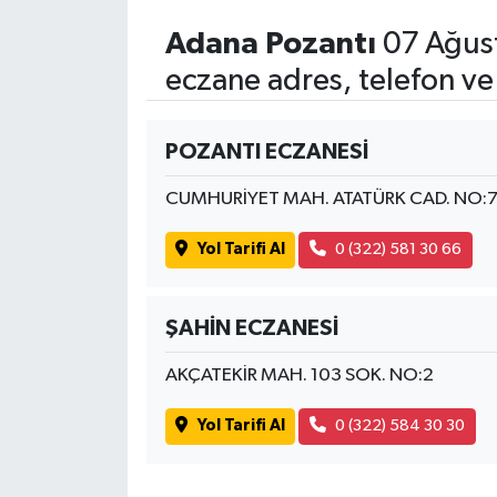
Adana Pozantı
07 Ağus
eczane adres, telefon ve
POZANTI ECZANESİ
CUMHURİYET MAH. ATATÜRK CAD. NO:
Yol Tarifi Al
0 (322) 581 30 66
ŞAHİN ECZANESİ
AKÇATEKİR MAH. 103 SOK. NO:2
Yol Tarifi Al
0 (322) 584 30 30