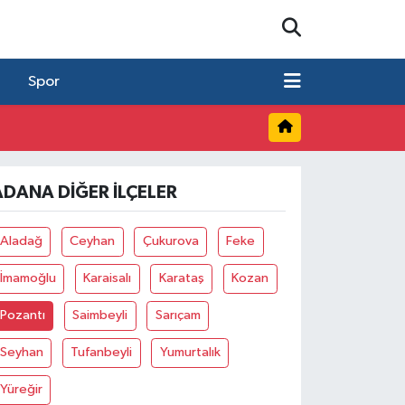
Spor
ADANA DIĞER İLÇELER
Aladağ
Ceyhan
Çukurova
Feke
İmamoğlu
Karaisalı
Karataş
Kozan
Pozantı
Saimbeyli
Sarıçam
Seyhan
Tufanbeyli
Yumurtalık
Yüreğir