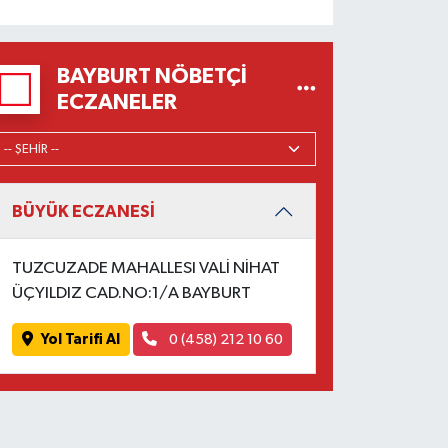
BAYBURT NÖBETÇI
ECZANELER
BÜYÜK ECZANESİ
TUZCUZADE MAHALLESI VALİ NİHAT
ÜÇYILDIZ CAD.NO:1/A BAYBURT
Yol Tarifi Al
0 (458) 212 10 60