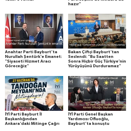
hazır"
Anahtar Parti Bayburt’ta
Bakan Çiftçi Bayburt'tan
Nurullah Şentürk’e Emanet:
Seslendi: "Bu Saatten
"Siyaseti Hizmet Aracı
Sonra Hiçbir Güç Türkiye’nin
Göreceğiz"
Yürüyüşünü Durduramaz"
İYİ Parti Bayburt İl
İYİ Parti Genel Başkan
Başkanlığından
Yardımcısı Ofluoğlu,
Ankara’daki Mitinge Çağrı
Bayburt’ta konuştu