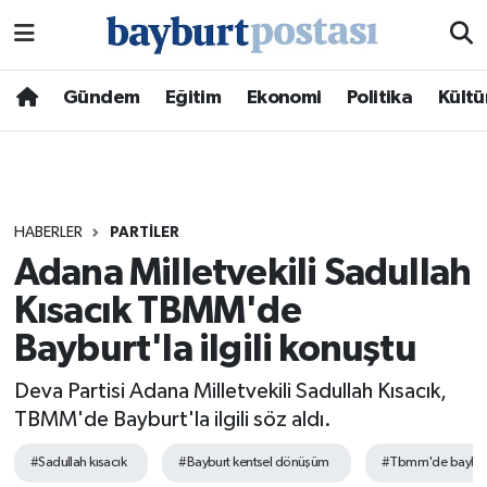
Nöbetçi Eczaneler
Gündem
Eğitim
Ekonomi
Politika
Kültü
Hava Durumu
Namaz Vakitleri
HABERLER
PARTILER
Trafik Durumu
Adana Milletvekili Sadullah
Kısacık TBMM'de
Süper Lig Puan Durumu ve Fikstür
Bayburt'la ilgili konuştu
Tüm Manşetler
Deva Partisi Adana Milletvekili Sadullah Kısacık,
Son Dakika Haberleri
TBMM'de Bayburt'la ilgili söz aldı.
#Sadullah kısacık
#Bayburt kentsel dönüşüm
#Tbmm'de baybur
Haber Arşivi