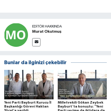
EDITÖR HAKKINDA
Murat Okutmuş
Bunlar da ilginizi çekebilir
Yeni Parti Bayburt Kurucu İl
Milletvekili Gökan Zeybek
Başkanlığı Görevi Haktan
Bayburt'ta konuştu: "Yeni
Yücel'e verildi
Parti seçime de iktidara da