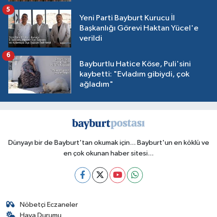
5
Yeni Parti Bayburt Kurucu İl
Başkanlığı Görevi Haktan Yücel'e
verildi
6
Bayburtlu Hatice Köse, Puli'sini
kaybetti: "Evladım gibiydi, çok
ağladım"
Dünyayı bir de Bayburt'tan okumak için... Bayburt'un en köklü ve
en çok okunan haber sitesi...
Nöbetçi Eczaneler
Hava Durumu