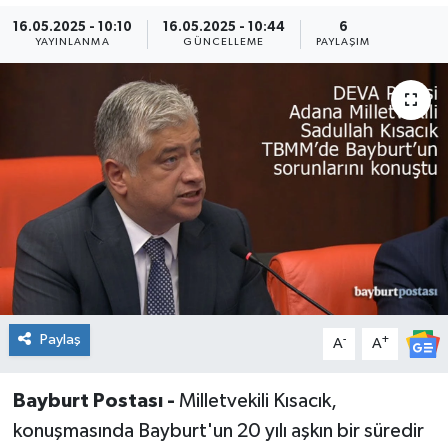
16.05.2025 - 10:10
16.05.2025 - 10:44
6
YAYINLANMA
GÜNCELLEME
PAYLAŞIM
Paylaş
-
+
A
A
Bayburt Postası -
Milletvekili Kısacık,
konuşmasında Bayburt'un 20 yılı aşkın bir süredir