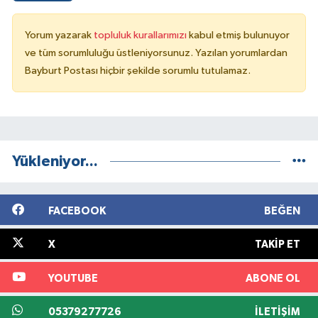
Yorum yazarak
topluluk kurallarımızı
kabul etmiş bulunuyor
ve tüm sorumluluğu üstleniyorsunuz. Yazılan yorumlardan
Bayburt Postası hiçbir şekilde sorumlu tutulamaz.
Yükleniyor...
FACEBOOK
BEĞEN
X
TAKIP ET
YOUTUBE
ABONE OL
05379277726
İLETIŞIM