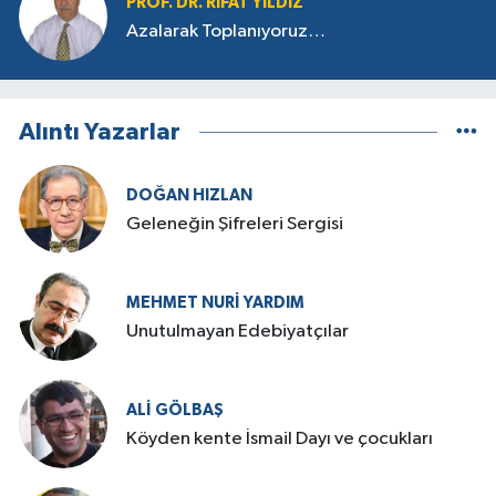
PROF. DR. RIFAT YILDIZ
Azalarak Toplanıyoruz…
Alıntı Yazarlar
DOĞAN HIZLAN
Geleneğin Şifreleri Sergisi
MEHMET NURI YARDIM
​Unutulmayan Edebiyatçılar
ALI GÖLBAŞ
Köyden kente İsmail Dayı ve çocukları