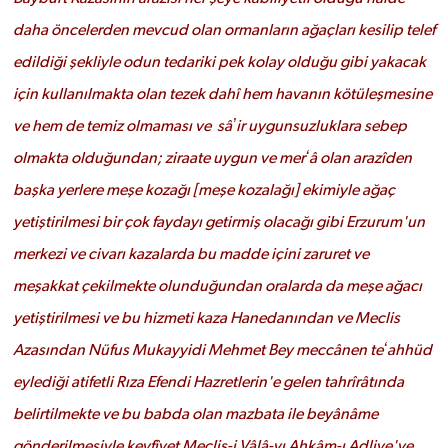
daha öncelerden mevcud olan ormanların ağaçları kesilip telef
edildiği şekliyle odun tedariki pek kolay olduğu gibi yakacak
için kullanılmakta olan tezek dahî hem havanın kötüleşmesine
ve hem de temiz olmaması ve sâʼir uygunsuzluklara sebep
olmakta olduğundan; ziraate uygun ve merʻâ olan arazîden
başka yerlere meşe kozağı [meşe kozalağı] ekimiyle ağaç
yetiştirilmesi bir çok faydayı getirmiş olacağı gibi Erzurum'un
merkezi ve civarı kazalarda bu madde içini zaruret ve
meşakkat çekilmekte olunduğundan oralarda da meşe ağacı
yetiştirilmesi ve bu hizmeti kaza Hanedanından ve Meclis
Azasından Nüfus Mukayyidi Mehmet Bey meccânen teʻahhüd
eylediği atifetli Rıza Efendi Hazretlerin'e gelen tahrîrâtında
belirtilmekte ve bu babda olan mazbata ile beyânâme
gönderilmesiyle keyfîyet Meclis-i Vâlâ-yı Ahkâm-ı Adliye'ye