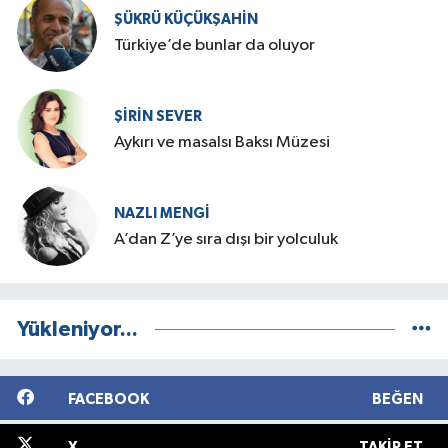
ŞÜKRÜ KÜÇÜKŞAHIN
Türkiye’de bunlar da oluyor
ŞIRIN SEVER
Aykırı ve masalsı Baksı Müzesi
NAZLI MENGI
A’dan Z’ye sıra dışı bir yolculuk
Yükleniyor...
FACEBOOK
BEĞEN
X
TAKIP ET