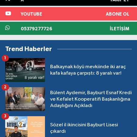
YOUTUBE
ABONE OL
05379277726
İLETIŞIM
Trend Haberler
1
Balkaynak köyü mevkiinde iki araç
kafa kafaya çarpıştı: 8 yaralı var!
2
Bülent Aydemir, Bayburt Esnaf Kredi
ve Kefalet Kooperatifi Başkanlığına
Adaylığını Açıkladı
3
Sözel il ikincisini Bayburt Lisesi
çıkardı