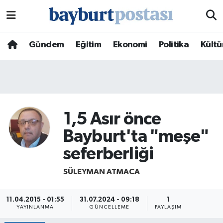
Nöbetçi Eczaneler
Gündem
Eğitim
Ekonomi
Politika
Kültü
Hava Durumu
Namaz Vakitleri
Trafik Durumu
1,5 Asır önce
Bayburt'ta "meşe"
Süper Lig Puan Durumu ve Fikstür
seferberliği
Tüm Manşetler
SÜLEYMAN ATMACA
Son Dakika Haberleri
11.04.2015 - 01:55
31.07.2024 - 09:18
1
YAYINLANMA
GÜNCELLEME
PAYLAŞIM
Haber Arşivi