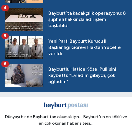
4
Bayburt’ta kaçakçılık operasyonu: 8
şüpheli hakkında adli işlem
başlatıldı
5
Yeni Parti Bayburt Kurucu İl
Başkanlığı Görevi Haktan Yücel'e
verildi
6
Bayburtlu Hatice Köse, Puli'sini
kaybetti: "Evladım gibiydi, çok
ağladım"
Dünyayı bir de Bayburt'tan okumak için... Bayburt'un en köklü ve
en çok okunan haber sitesi...