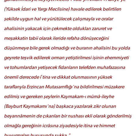
(Yüksek İdari ve Yargı Meclisine) havale edilerek belirtilen
şekilde uygun hal ve yürütülecek çalışmayla ve oralar
ahalisinin yakacak için çekmekte oldukları zaruret ve
meşakkatin tabii olarak ileride refaha dönüşeceğini
düşünmeye bile gerek olmadığı ve buranın ahalisini bu yolda
geyrete teşvik edilerek orman yetiştirilmesi işinin ehemmiyeti
ve tohumlardan yetişecek fidanların telefden muhafazasına
önemli derecede iʻtina ve dikkat olunmasının yüksek
taraflarıyla Erzincan Mutasarrıflığı'na bildirilmesi müzakere
edilmiş ve gereken şeylerin Kaymakam-ı mûmâ-ileyhe
(Bayburt Kaymakamı'na) başkaca yazılarak zikr olunan
beyannâmenin de çıkarılan bir nushası ekli olarak gönderilmiş
olmağla gereğinin icrâsına ziyadesiyle itina ve himmet
buyurmaları hususunda şukka."