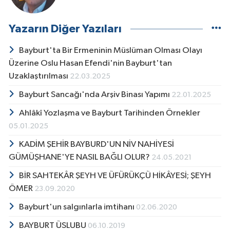
Yazarın Diğer Yazıları
Bayburt'ta Bir Ermeninin Müslüman Olması Olayı
Üzerine Oslu Hasan Efendi'nin Bayburt'tan
Uzaklaştırılması
22.03.2025
Bayburt Sancağı'nda Arşiv Binası Yapımı
22.01.2025
Ahlâkî Yozlaşma ve Bayburt Tarihinden Örnekler
05.01.2025
KADİM ŞEHİR BAYBURD'UN NİV NAHİYESİ
GÜMÜŞHANE'YE NASIL BAĞLI OLUR?
24.05.2021
BİR SAHTEKÂR ŞEYH VE ÜFÜRÜKÇÜ HİKÂYESİ; ŞEYH
ÖMER
23.09.2020
Bayburt'un salgınlarla imtihanı
02.06.2020
BAYBURT ÜSLUBU
06.10.2019