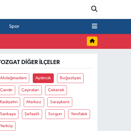
Spor
YOZGAT DIĞER İLÇELER
Akdağmadeni
Aydıncık
Boğazlıyan
Çandır
Çayıralan
Çekerek
Kadışehri
Merkez
Saraykent
Sarıkaya
Şefaatli
Sorgun
Yenifakılı
Yerköy