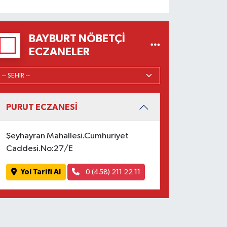
BAYBURT NÖBETÇI
ECZANELER
PURUT ECZANESİ
Şeyhayran Mahallesi.Cumhuriyet
Caddesi.No:27/E
Yol Tarifi Al
0 (458) 211 22 11