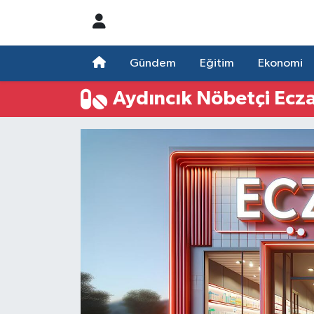
Nöbetçi Eczaneler
Gündem
Eğitim
Ekonomi
Hava Durumu
Aydıncık Nöbetçi Ecz
Namaz Vakitleri
Trafik Durumu
Süper Lig Puan Durumu ve Fikstür
Tüm Manşetler
Son Dakika Haberleri
Haber Arşivi