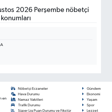
stos 2026 Perşembe nöbetçi
 konumları
/A
Nöbetçi Eczaneler
Gündem
Hava Durumu
Ekonomi
n en
Namaz Vakitleri
Yaşam
Trafik Durumu
Spor
Süper Lig Puan Durumu ve Fikstür
Lezzet