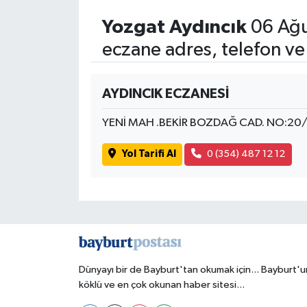
Yozgat Aydıncık
06 Ağu
eczane adres, telefon ve
AYDINCIK ECZANESİ
YENİ MAH .BEKİR BOZDAĞ CAD. NO:20
Yol Tarifi Al
0 (354) 487 12 12
Dünyayı bir de Bayburt'tan okumak için... Bayburt'u
köklü ve en çok okunan haber sitesi...