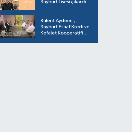
Bayburt Lisesi çıkardı
Bülent Aydemir,
Bayburt Esnaf Kredi ve
Kefalet Kooperatifi
Başkanlığına Adaylığını
Açıkladı