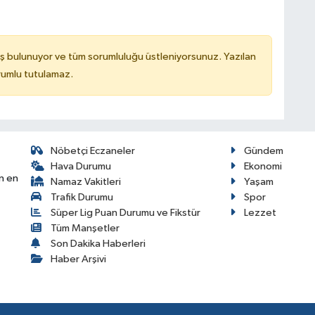
ş bulunuyor ve tüm sorumluluğu üstleniyorsunuz. Yazılan
rumlu tutulamaz.
Nöbetçi Eczaneler
Gündem
Hava Durumu
Ekonomi
n en
Namaz Vakitleri
Yaşam
Trafik Durumu
Spor
Süper Lig Puan Durumu ve Fikstür
Lezzet
Tüm Manşetler
Son Dakika Haberleri
Haber Arşivi