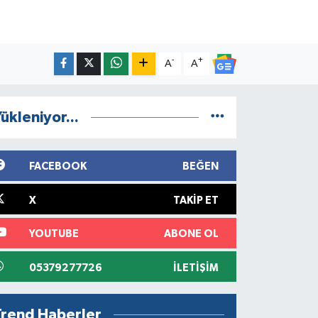
-
+
A
A
ükleniyor...
FACEBOOK
BEĞEN
X
TAKIP ET
YOUTUBE
ABONE OL
05379277726
İLETIŞIM
Trend Haberler