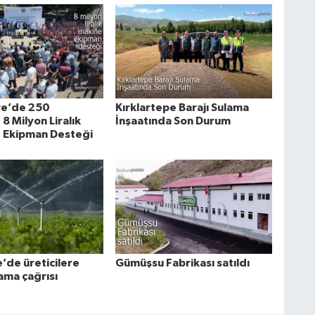
e’de 250
Kırklartepe Barajı Sulama
8 Milyon Liralık
İnşaatında Son Durum
 Ekipman Desteği
’de üreticilere
Gümüşsu Fabrikası satıldı
ama çağrısı