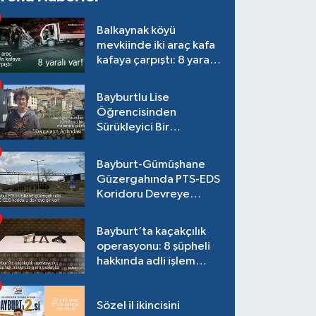
Balkaynak köyü
mevkiinde iki araç kafa
kafaya çarpıştı: 8 yaralı
var!
Bayburtlu Lise
Öğrencisinden
Sürükleyici Bir
Maceraya Çağrı:
"Dalgaların Ardındaki"
Bayburt-Gümüşhane
Güzergahında PTS-EDS
Koridoru Devreye
Giriyor!
Bayburt’ta kaçakçılık
operasyonu: 8 şüpheli
hakkında adli işlem
başlatıldı
Sözel il ikincisini