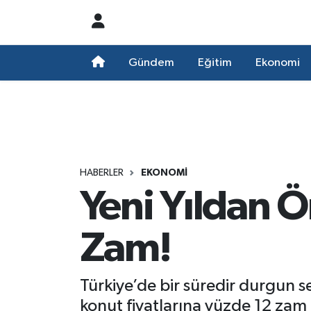
Nöbetçi Eczaneler
Gündem
Eğitim
Ekonomi
Hava Durumu
Namaz Vakitleri
Trafik Durumu
HABERLER
EKONOMI
Yeni Yıldan Ö
Süper Lig Puan Durumu ve Fikstür
Tüm Manşetler
Zam!
Son Dakika Haberleri
Türkiye’de bir süredir durgun s
Haber Arşivi
konut fiyatlarına yüzde 12 zam g