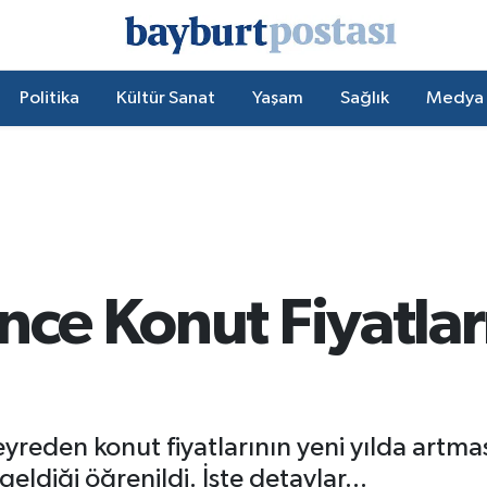
Politika
Kültür Sanat
Yaşam
Sağlık
Medya
nce Konut Fiyatla
eyreden konut fiyatlarının yeni yılda artma
eldiği öğrenildi. İşte detaylar...