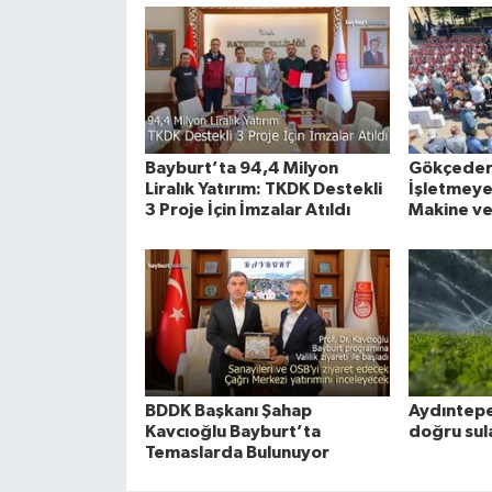
Bayburt’ta 94,4 Milyon
Gökçeder
Liralık Yatırım: TKDK Destekli
İşletmeye 
3 Proje İçin İmzalar Atıldı
Makine ve
BDDK Başkanı Şahap
Aydıntepe
Kavcıoğlu Bayburt’ta
doğru sul
Temaslarda Bulunuyor