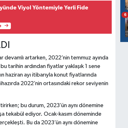
ünde Viyol Yöntemiyle Yerli Fide
6
e
LDI
ar devamlı artarken, 2022’nin temmuz ayında
 bu tarihin ardından fiyatlar yaklaşık 1 sene
n haziran ayı itibarıyla konut fiyatlarında
ihazırda 2022’nin ortasındaki rekor seviyenin
ştirirken; bu durum, 2023’ün aynı dönemine
tışa tekabül ediyor. Ocak-kasım döneminde
gerçekleşti. Bu da 2023’ün aynı dönemine