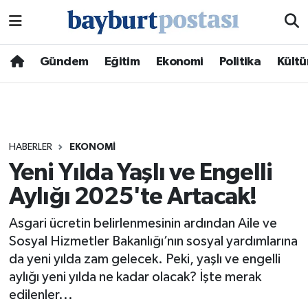
Nöbetçi Eczaneler
Gündem
Eğitim
Ekonomi
Politika
Kültü
Hava Durumu
Namaz Vakitleri
HABERLER
EKONOMI
Trafik Durumu
Yeni Yılda Yaşlı ve Engelli
Aylığı 2025'te Artacak!
Süper Lig Puan Durumu ve Fikstür
Asgari ücretin belirlenmesinin ardından Aile ve
Tüm Manşetler
Sosyal Hizmetler Bakanlığı’nın sosyal yardımlarına
da yeni yılda zam gelecek. Peki, yaşlı ve engelli
Son Dakika Haberleri
aylığı yeni yılda ne kadar olacak? İşte merak
edilenler...
Haber Arşivi