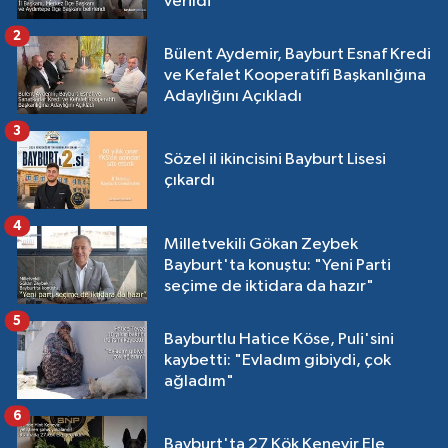
verildi
2
Bülent Aydemir, Bayburt Esnaf Kredi
ve Kefalet Kooperatifi Başkanlığına
Adaylığını Açıkladı
3
Sözel il ikincisini Bayburt Lisesi
çıkardı
4
Milletvekili Gökan Zeybek
Bayburt'ta konuştu: "Yeni Parti
seçime de iktidara da hazır"
5
Bayburtlu Hatice Köse, Puli'sini
kaybetti: "Evladım gibiydi, çok
ağladım"
6
Bayburt'ta 27 Kök Kenevir Ele