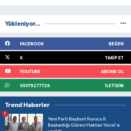
Yükleniyor...
FACEBOOK
BEĞEN
X
TAKIP ET
YOUTUBE
ABONE OL
05379277726
İLETIŞIM
Trend Haberler
1
Yeni Parti Bayburt Kurucu İl
Başkanlığı Görevi Haktan Yücel'e