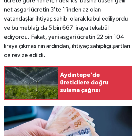
ücrete göre hane içindeki kişi başına düşen gelir
net asgari ücretin 3'te 1’inden az olan
vatandaşlar ihtiyaç sahibi olarak kabul ediliyordu
ve bu meblağ da 5 bin 667 liraya tekabül
ediyordu. Fakat, yeni asgari ücretin 22 bin 104
liraya çıkmasının ardından, ihtiyaç sahipliği şartları
da revize edildi.
Aydıntepe’de
üreticilere doğru
sulama çağrısı