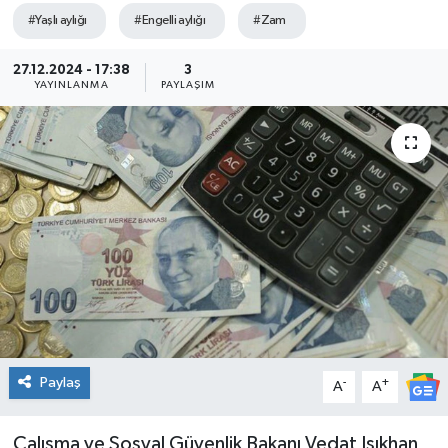
#Yaşlı aylığı
#Engelli aylığı
#Zam
27.12.2024 - 17:38
3
YAYINLANMA
PAYLAŞIM
Paylaş
-
+
A
A
Çalışma ve Sosyal Güvenlik Bakanı Vedat Işıkhan,