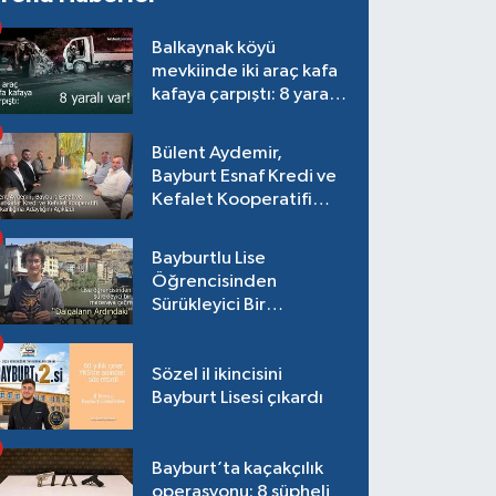
Balkaynak köyü
mevkiinde iki araç kafa
kafaya çarpıştı: 8 yaralı
var!
Bülent Aydemir,
Bayburt Esnaf Kredi ve
Kefalet Kooperatifi
Başkanlığına Adaylığını
Açıkladı
Bayburtlu Lise
Öğrencisinden
Sürükleyici Bir
Maceraya Çağrı:
"Dalgaların Ardındaki"
Sözel il ikincisini
Bayburt Lisesi çıkardı
Bayburt’ta kaçakçılık
operasyonu: 8 şüpheli