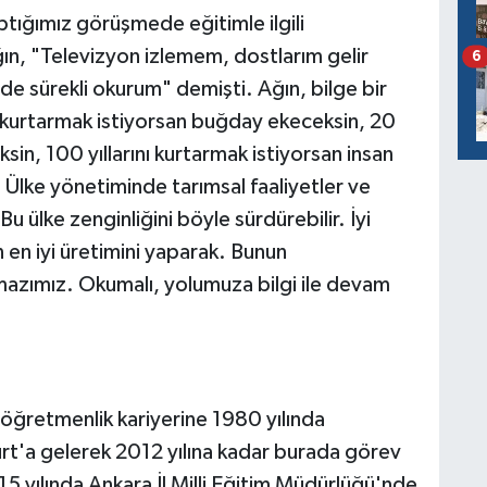
ptığımız görüşmede eğitimle ilgili
ın, "Televizyon izlemem, dostlarım gelir
6
de sürekli okurum" demişti. Ağın, bilge bir
lını kurtarmak istiyorsan buğday ekeceksin, 20
ksin, 100 yıllarını kurtarmak istiyorsan insan
ı. Ülke yönetiminde tarımsal faaliyetler ve
 ülke zenginliğini böyle sürdürebilir. İyi
n en iyi üretimini yaparak. Bunun
mazımız. Okumalı, yolumuza bilgi ile devam
öğretmenlik kariyerine 1980 yılında
t'a gelerek 2012 yılına kadar burada görev
5 yılında Ankara İl Milli Eğitim Müdürlüğü'nde