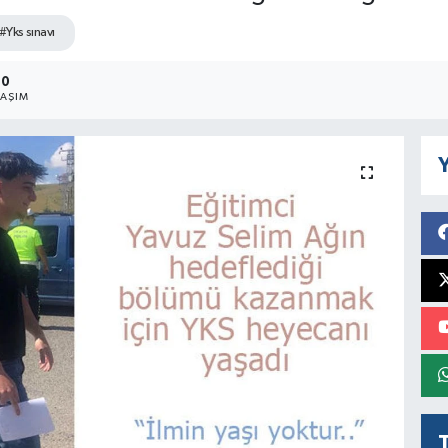
#Yks sınavı
10
LAŞIM
Y