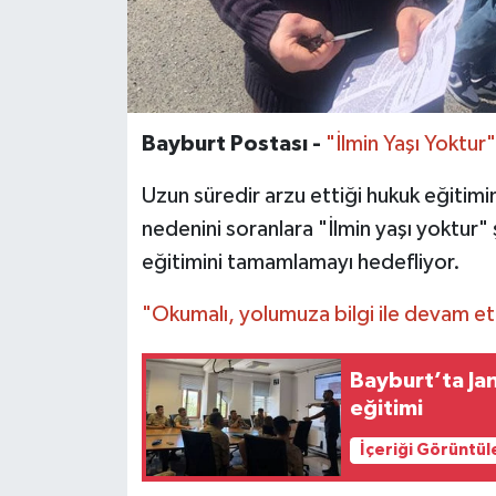
Bayburt Postası -
"İlmin Yaşı Yoktur"
Uzun süredir arzu ettiği hukuk eğitimin
nedenini soranlara "İlmin yaşı yoktur"
eğitimini tamamlamayı hedefliyor.
"Okumalı, yolumuza bilgi ile devam et
Bayburt’ta J
eğitimi
İçeriği Görüntül