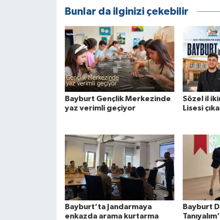
Bunlar da ilginizi çekebilir
Bayburt Gençlik Merkezinde
Sözel il ik
yaz verimli geçiyor
Lisesi çık
Bayburt’ta Jandarmaya
Bayburt D
enkazda arama kurtarma
Tanıyalım