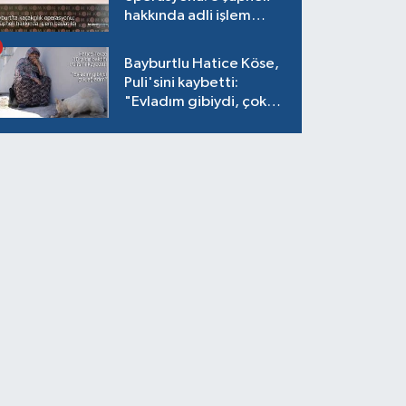
hakkında adli işlem
başlatıldı
Bayburtlu Hatice Köse,
Puli'sini kaybetti:
"Evladım gibiydi, çok
ağladım"