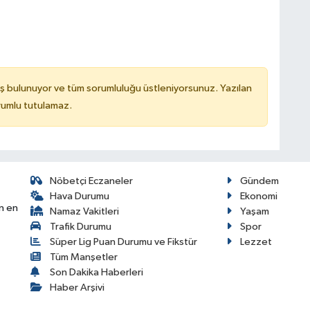
ş bulunuyor ve tüm sorumluluğu üstleniyorsunuz. Yazılan
rumlu tutulamaz.
Nöbetçi Eczaneler
Gündem
Hava Durumu
Ekonomi
n en
Namaz Vakitleri
Yaşam
Trafik Durumu
Spor
Süper Lig Puan Durumu ve Fikstür
Lezzet
Tüm Manşetler
Son Dakika Haberleri
Haber Arşivi