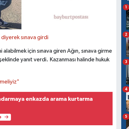
1
2
 diyerek sınava girdi
i alabilmek için sınava giren Ağın, sınava girme
 şeklinde yanıt verdi. Kazanması halinde hukuk
3
meliyiz"
4
andarmaya enkazda arama kurtarma
5
e