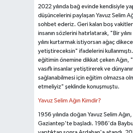
2022 yılında bağ evinde kendisiyle ya
düşüncelerini paylaşan Yavuz Selim Ağ
sohbet ederiz. Geri kalan boş vakitler
insanın sözlerini hatırlatarak, "Bir yı
yılını kurtarmak istiyorsan ağaç dikece
yetiştireceksin" ifadelerini kullanmışt
eğitimin önemine dikkat çeken Ağın, "Bu
vasıflı insanlar yetiştirerek ve dünyanı
sağlanabilmesi için eğitim olmazsa ol
etmeliyiz" şeklinde konuşmuştu.
Yavuz Selim Ağın Kimdir?
1956 yılında doğan Yavuz Selim Ağın, 
Gaziantep'te başladı. 1986'da Baybur
yaptıktan sonra Ardahan'a atandı. 201