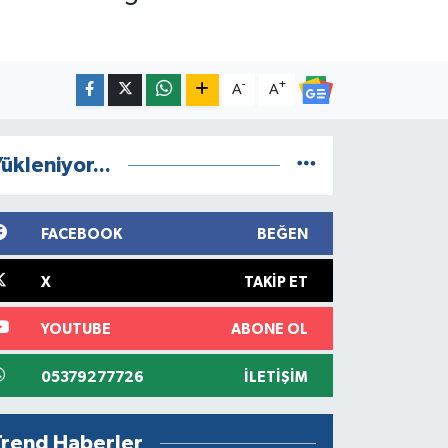
-
+
A
A
ükleniyor...
FACEBOOK
BEĞEN
X
TAKIP ET
YOUTUBE
ABONE OL
05379277726
İLETIŞIM
Trend Haberler