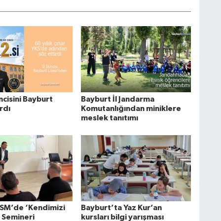
incisini Bayburt
Bayburt İl Jandarma
ardı
Komutanlığından miniklere
meslek tanıtımı
SM’de ‘Kendimizi
Bayburt’ta Yaz Kur’an
’ Semineri
kursları bilgi yarışması