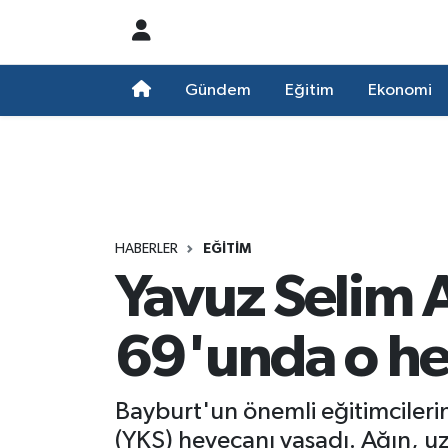
Nöbetçi Eczaneler
Gündem
Eğitim
Ekonomi
Hava Durumu
Namaz Vakitleri
Trafik Durumu
HABERLER
EĞITIM
Yavuz Selim 
Süper Lig Puan Durumu ve Fikstür
Tüm Manşetler
69'unda o hed
Son Dakika Haberleri
Bayburt'un önemli eğitimcileri
Haber Arşivi
(YKS) heyecanı yaşadı. Ağın, uz