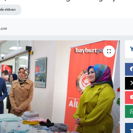
fa eldivan
3
AŞIM
Y