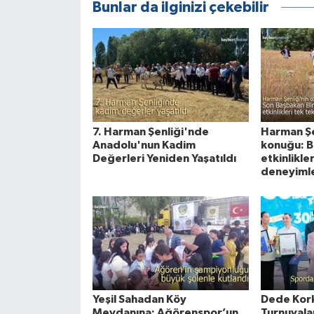
Bunlar da ilginizi çekebilir
7. Harman Şenliği'nde
Harman Şe
Anadolu'nun Kadim
konuğu: Bi
Değerleri Yeniden Yaşatıldı
etkinlikle
deneyiml
Yeşil Sahadan Köy
Dede Kork
Meydanına: Ağörenspor’un
Turnuvala