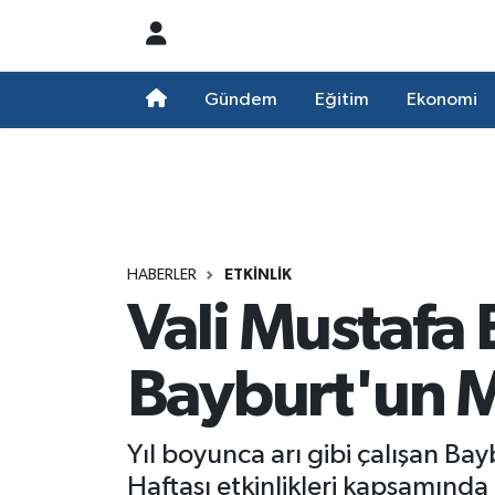
Nöbetçi Eczaneler
Gündem
Eğitim
Ekonomi
Hava Durumu
Namaz Vakitleri
Trafik Durumu
HABERLER
ETKINLIK
Vali Mustafa 
Süper Lig Puan Durumu ve Fikstür
Tüm Manşetler
Bayburt'un Mi
Son Dakika Haberleri
Yıl boyunca arı gibi çalışan B
Haber Arşivi
Haftası etkinlikleri kapsamında