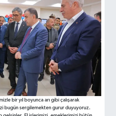
izle bir yıl boyunca arı gibi çalışarak
mizi bugün sergilemekten gurur duyuyoruz.
gelsinler. El işlerimizi, emeklerimizi bütün