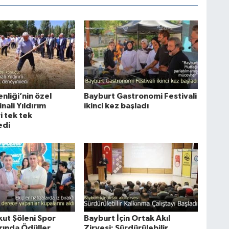
nliği’nin özel
Bayburt Gastronomi Festivali
nali Yıldırım
ikinci kez başladı
ri tek tek
edi
ut Şöleni Spor
Bayburt İçin Ortak Akıl
rında Ödüller
Zirvesi: Sürdürülebilir