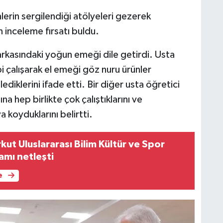
lerin sergilendiği atölyeleri gezerek
an inceleme fırsatı buldu.
 arkasındaki yoğun emeği dile getirdi. Usta
i çalışarak el emeği göz nuru ürünler
lediklerini ifade etti. Bir diğer usta öğretici
a hep birlikte çok çalıştıklarını ve
ya koyduklarını belirtti.
ut Uluslararası Bilim Kültür ve Spor
amı netleşti
e