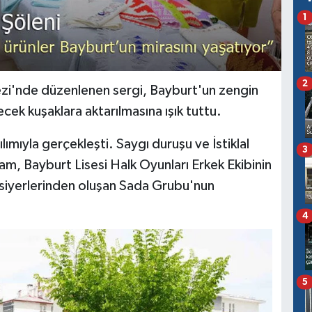
1
2
zi'nde düzenlenen sergi, Bayburt'un zengin
ecek kuşaklara aktarılmasına ışık tuttu.
ılımıyla gerçekleşti. Saygı duruşu ve İstiklal
3
m, Bayburt Lisesi Halk Oyunları Erkek Ekibinin
rsiyerlerinden oluşan Sada Grubu'nun
4
5