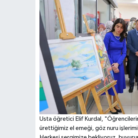
Usta öğretici Elif Kurdal, "Öğrencilerim
ürettiğimiz el emeği, göz nuru işleri
Herkesi sergimize bekliyoruz, buyurup 