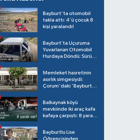
Bayburt'ta otomobil
takla attı: 4'ü çocuk 8
kişi yaralandı!
Bayburt’ta Uçuruma
Yuvarlanan Otomobil
Hurdaya Döndü: Sürücü
Ağır Yaralı!
Memleket hasretinin
asırlık simgesiydi:
Çorum'daki 'Bayburt
Çayevi' kapılarını
kapattı
Balkaynak köyü
mevkiinde iki araç kafa
kafaya çarpıştı: 8 yaralı
var!
Bayburtlu Lise
Öğrencisinden