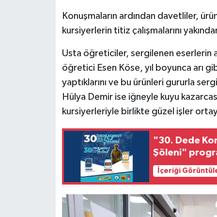
Konuşmaların ardından davetliler, ürün
kursiyerlerin titiz çalışmalarını yakınd
Usta öğreticiler, sergilenen eserlerin
öğretici Esen Köse, yıl boyunca arı gib
yaptıklarını ve bu ürünleri gururla sergi
Hülya Demir ise iğneyle kuyu kazarcasın
kursiyerleriyle birlikte güzel işler orta
"30. Dede Kork
Şöleni" progr
İçeriği Görüntül