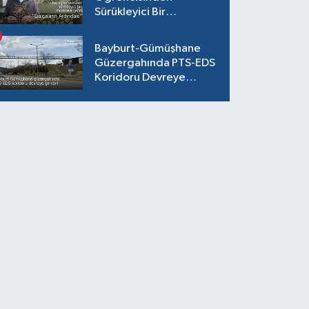
Sürükleyici Bir
Maceraya Çağrı:
"Dalgaların Ardındaki"
Bayburt-Gümüşhane
Güzergahında PTS-EDS
Koridoru Devreye
Giriyor!