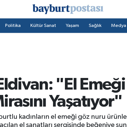
Politika
Kültür Sanat
Yaşam
Sağlık
Medya
Eldivan: "El Emeği
rasını Yaşatıyor"
ayburtlu kadınların el emeği göz nuru ürü
 açılan el sanatları sergisinde beğeniye su