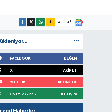
-
+
A
A
ükleniyor...
FACEBOOK
BEĞEN
X
TAKIP ET
YOUTUBE
ABONE OL
05379277726
İLETIŞIM
Trend Haberler