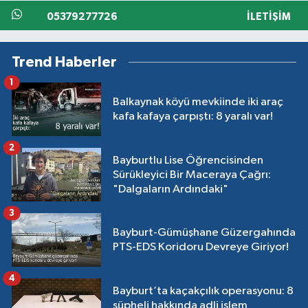
05379277726
İLETIŞIM
Trend Haberler
1
Balkaynak köyü mevkiinde iki araç
kafa kafaya çarpıştı: 8 yaralı var!
2
Bayburtlu Lise Öğrencisinden
Sürükleyici Bir Maceraya Çağrı:
"Dalgaların Ardındaki"
3
Bayburt-Gümüşhane Güzergahında
PTS-EDS Koridoru Devreye Giriyor!
4
Bayburt’ta kaçakçılık operasyonu: 8
şüpheli hakkında adli işlem