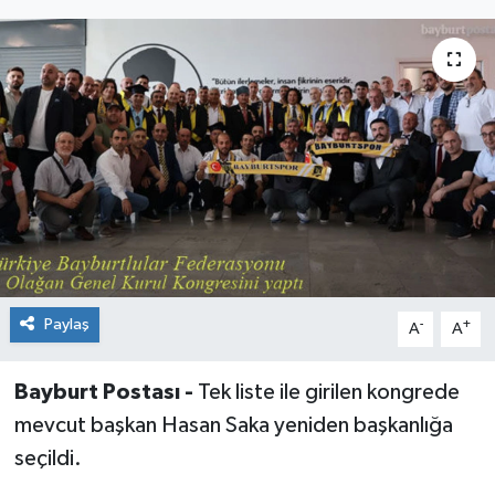
Paylaş
-
+
A
A
Bayburt Postası -
Tek liste ile girilen kongrede
mevcut başkan Hasan Saka yeniden başkanlığa
seçildi.