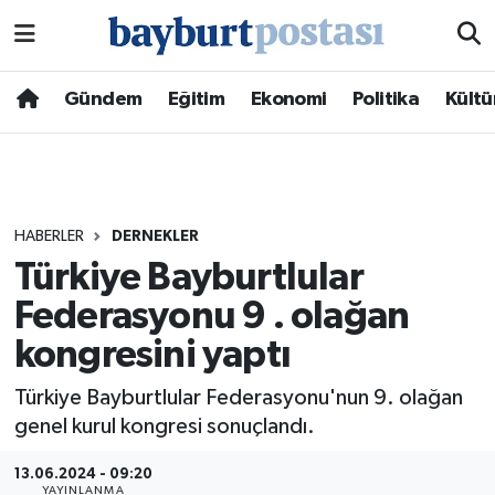
Nöbetçi Eczaneler
Gündem
Eğitim
Ekonomi
Politika
Kültü
Hava Durumu
Namaz Vakitleri
HABERLER
DERNEKLER
Trafik Durumu
Türkiye Bayburtlular
Federasyonu 9 . olağan
Süper Lig Puan Durumu ve Fikstür
kongresini yaptı
Tüm Manşetler
Türkiye Bayburtlular Federasyonu'nun 9. olağan
Son Dakika Haberleri
genel kurul kongresi sonuçlandı.
13.06.2024 - 09:20
Haber Arşivi
YAYINLANMA