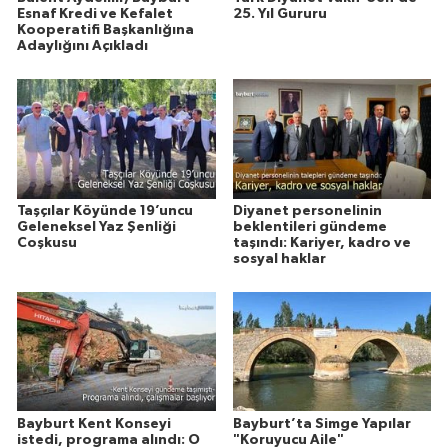
Esnaf Kredi ve Kefalet
25. Yıl Gururu
Kooperatifi Başkanlığına
Adaylığını Açıkladı
Taşçılar Köyünde 19’uncu
Diyanet personelinin
Geleneksel Yaz Şenliği
beklentileri gündeme
Coşkusu
taşındı: Kariyer, kadro ve
sosyal haklar
Bayburt Kent Konseyi
Bayburt’ta Simge Yapılar
istedi, programa alındı: O
"Koruyucu Aile"