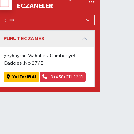
ECZANELER
PURUT ECZANESİ
Şeyhayran Mahallesi.Cumhuriyet
Caddesi.No:27/E
Yol Tarifi Al
0 (458) 211 22 11