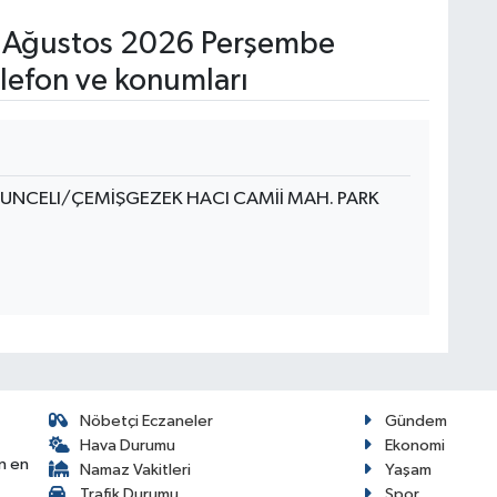
Ağustos 2026 Perşembe
lefon ve konumları
TUNCELI/ÇEMİŞGEZEK HACI CAMİİ MAH. PARK
Nöbetçi Eczaneler
Gündem
Hava Durumu
Ekonomi
n en
Namaz Vakitleri
Yaşam
Trafik Durumu
Spor