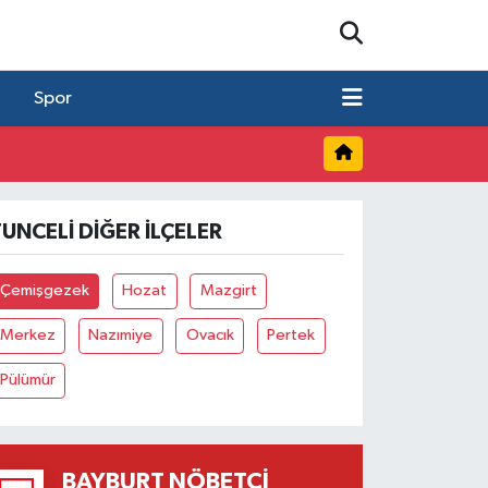
Spor
TUNCELI DIĞER İLÇELER
Çemişgezek
Hozat
Mazgirt
Merkez
Nazımiye
Ovacık
Pertek
Pülümür
BAYBURT NÖBETÇI