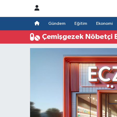
Nöbetçi Eczaneler
Gündem
Eğitim
Ekonomi
Hava Durumu
Çemişgezek Nöbetçi 
Namaz Vakitleri
Trafik Durumu
Süper Lig Puan Durumu ve Fikstür
Tüm Manşetler
Son Dakika Haberleri
Haber Arşivi