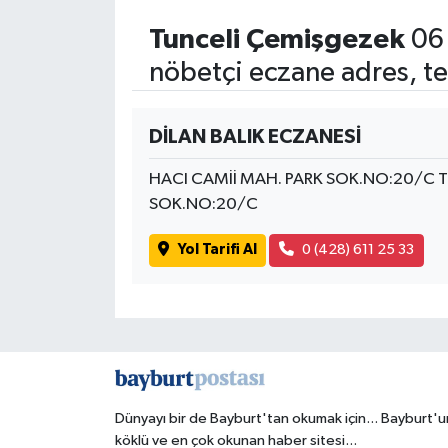
Tunceli Çemişgezek
06 
nöbetçi eczane adres, te
DİLAN BALIK ECZANESİ
HACI CAMİİ MAH. PARK SOK.NO:20/C 
SOK.NO:20/C
Yol Tarifi Al
0 (428) 611 25 33
Dünyayı bir de Bayburt'tan okumak için... Bayburt'u
köklü ve en çok okunan haber sitesi...