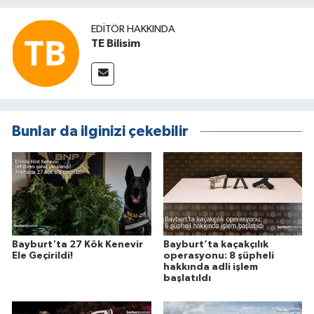
EDITÖR HAKKINDA
TE Bilisim
Bunlar da ilginizi çekebilir
Bayburt'ta 27 Kök Kenevir
Bayburt’ta kaçakçılık
Ele Geçirildi!
operasyonu: 8 şüpheli
hakkında adli işlem
başlatıldı