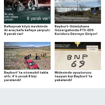
Balkaynak köyü mevkiinde
Bayburt-Gümüşhane
iki araç kafa kafaya çarpıştı:
Güzergahında PTS-EDS
8 yaralı var!
Koridoru Devreye Giriyor!
Bayburt'ta otomobil takla
Midesinde uyuşturucu
attı: 4'ü çocuk 8 kişi
taşıyan kişi Bayburt'ta
yaralandı!
yakalandı!