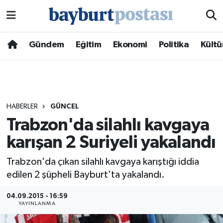
Nöbetçi Eczaneler
Gündem
Eğitim
Ekonomi
Politika
Kültü
Hava Durumu
Namaz Vakitleri
HABERLER
GÜNCEL
Trafik Durumu
Trabzon'da silahlı kavgaya
karışan 2 Suriyeli yakalandı
Süper Lig Puan Durumu ve Fikstür
Trabzon'da çıkan silahlı kavgaya karıştığı iddia
Tüm Manşetler
edilen 2 şüpheli Bayburt'ta yakalandı.
Son Dakika Haberleri
04.09.2015 - 16:59
YAYINLANMA
Haber Arşivi