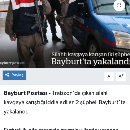
Paylaş
-
+
A
A
Bayburt Postası -
Trabzon'da çıkan silahlı
kavgaya karıştığı iddia edilen 2 şüpheli Bayburt'ta
yakalandı.