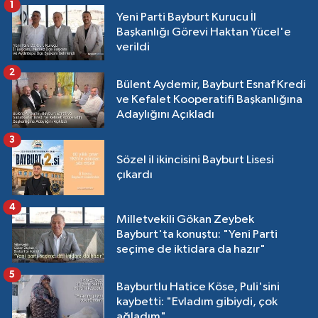
1
Yeni Parti Bayburt Kurucu İl
Başkanlığı Görevi Haktan Yücel'e
verildi
2
Bülent Aydemir, Bayburt Esnaf Kredi
ve Kefalet Kooperatifi Başkanlığına
Adaylığını Açıkladı
3
Sözel il ikincisini Bayburt Lisesi
çıkardı
4
Milletvekili Gökan Zeybek
Bayburt'ta konuştu: "Yeni Parti
seçime de iktidara da hazır"
5
Bayburtlu Hatice Köse, Puli'sini
kaybetti: "Evladım gibiydi, çok
ağladım"