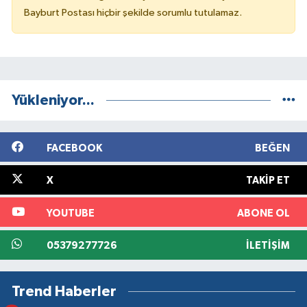
Bayburt Postası hiçbir şekilde sorumlu tutulamaz.
Yükleniyor...
FACEBOOK
BEĞEN
X
TAKIP ET
YOUTUBE
ABONE OL
05379277726
İLETIŞIM
Trend Haberler