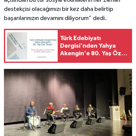
açısından bu tür sosyal etkinliklerin her zaman
destekçisi olacağımızı bir kez daha belirtip
başarılarınızın devamını diliyorum” dedi.
Türk Edebiyatı
Dergisi'nden Yahya
Akengin'e 80. Yaş Özel
Yazıları