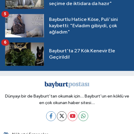
seçime de iktidara da hazır"
5
Bayburtlu Hatice Köse, Puli'sini
kaybetti: "Evladım gibiydi, çok
ağladım"
6
Bayburt'ta 27 Kök Kenevir Ele
Geçirildi!
Dünyayı bir de Bayburt'tan okumak için... Bayburt'un en köklü ve
en çok okunan haber sitesi...