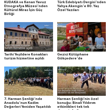
KUDAKA ve Kenan Yavuz
Türk Edebiyatı Dergisi'nden
Etnografya Müzesi'nden
Yahya Akengin'e 80. Yaş
Kültürel Miras İçin Güç
Özel Yazıları
Birliği
Tarihi Yeşildere Konakları
Gezici Kütüphane
turizm hizmetine açıldı
Gökçedere'de
7. Harman Şenliği'nde
Harman Şenliği’nin özel
Anadolu'nun Kadim
konuğu: Binali Yıldırım
Değerleri Yeniden Yaşatıldı
etkinlikleri tek tek