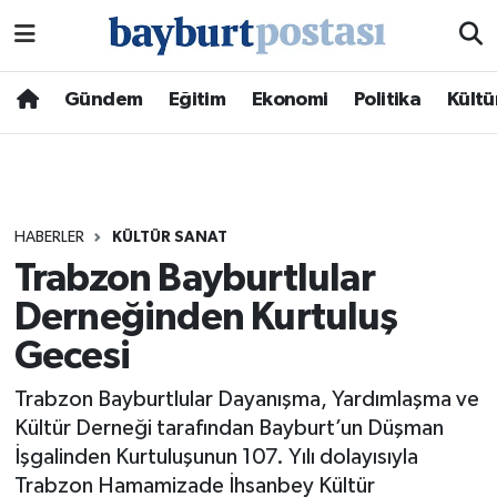
Nöbetçi Eczaneler
Gündem
Eğitim
Ekonomi
Politika
Kültü
Hava Durumu
Namaz Vakitleri
HABERLER
KÜLTÜR SANAT
Trafik Durumu
Trabzon Bayburtlular
Derneğinden Kurtuluş
Süper Lig Puan Durumu ve Fikstür
Gecesi
Tüm Manşetler
Trabzon Bayburtlular Dayanışma, Yardımlaşma ve
Son Dakika Haberleri
Kültür Derneği tarafından Bayburt’un Düşman
İşgalinden Kurtuluşunun 107. Yılı dolayısıyla
Haber Arşivi
Trabzon Hamamizade İhsanbey Kültür