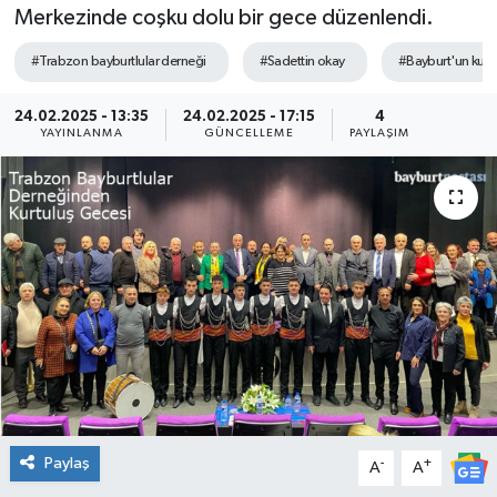
Merkezinde coşku dolu bir gece düzenlendi.
#Trabzon bayburtlular derneği
#Sadettin okay
#Bayburt'un kurt
24.02.2025 - 13:35
24.02.2025 - 17:15
4
YAYINLANMA
GÜNCELLEME
PAYLAŞIM
Paylaş
-
+
A
A