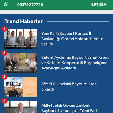
05379277726
İLETIŞIM
Trend Haberler
1
Yeni Parti Bayburt Kurucu İl
Başkanlığı Görevi Haktan Yücel'e
verildi
2
Bülent Aydemir, Bayburt Esnaf Kredi
ve Kefalet Kooperatifi Başkanlığına
Adaylığını Açıkladı
3
Sözel il ikincisini Bayburt Lisesi
çıkardı
4
Milletvekili Gökan Zeybek
Bayburt'ta konuştu: "Yeni Parti