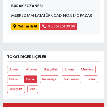
BURAK ECZANESİ
MERKEZ MAH.ATATÜRK CAD. NO:81/C PAZAR
Yol Tarifi Al
0 (356) 261 30 66
TOKAT DIĞER İLÇELER
Almus
Artova
Başçiftlik
Erbaa
Merkez
Niksar
Pazar
Reşadiye
Sulusaray
Turhal
Yeşilyurt
Zile