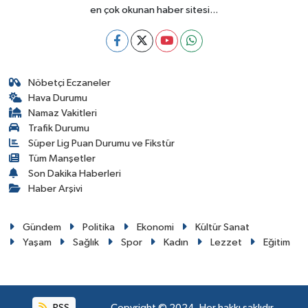
en çok okunan haber sitesi...
Nöbetçi Eczaneler
Hava Durumu
Namaz Vakitleri
Trafik Durumu
Süper Lig Puan Durumu ve Fikstür
Tüm Manşetler
Son Dakika Haberleri
Haber Arşivi
Gündem
Politika
Ekonomi
Kültür Sanat
Yaşam
Sağlık
Spor
Kadın
Lezzet
Eğitim
RSS
Copyright © 2024. Her hakkı saklıdır.