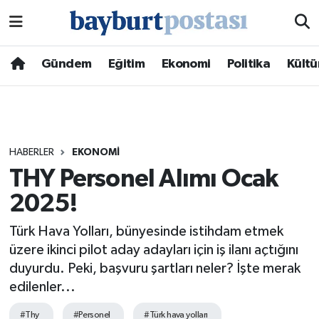
Nöbetçi Eczaneler
Gündem
Eğitim
Ekonomi
Politika
Kültü
Hava Durumu
Namaz Vakitleri
HABERLER
EKONOMI
Trafik Durumu
THY Personel Alımı Ocak
2025!
Süper Lig Puan Durumu ve Fikstür
Türk Hava Yolları, bünyesinde istihdam etmek
Tüm Manşetler
üzere ikinci pilot aday adayları için iş ilanı açtığını
duyurdu. Peki, başvuru şartları neler? İşte merak
Son Dakika Haberleri
edilenler...
Haber Arşivi
#Thy
#Personel
#Türk hava yolları