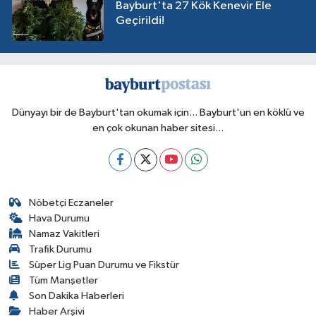
Bayburt'ta 27 Kök Kenevir Ele
Geçirildi!
Dünyayı bir de Bayburt'tan okumak için... Bayburt'un en köklü ve
en çok okunan haber sitesi...
Nöbetçi Eczaneler
Hava Durumu
Namaz Vakitleri
Trafik Durumu
Süper Lig Puan Durumu ve Fikstür
Tüm Manşetler
Son Dakika Haberleri
Haber Arşivi