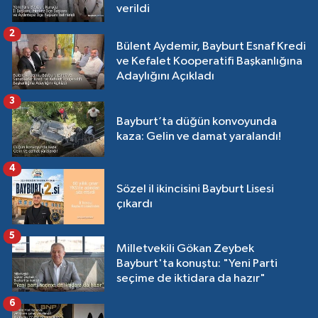
verildi
2
Bülent Aydemir, Bayburt Esnaf Kredi
ve Kefalet Kooperatifi Başkanlığına
Adaylığını Açıkladı
3
Bayburt’ta düğün konvoyunda
kaza: Gelin ve damat yaralandı!
4
Sözel il ikincisini Bayburt Lisesi
çıkardı
5
Milletvekili Gökan Zeybek
Bayburt'ta konuştu: "Yeni Parti
seçime de iktidara da hazır"
6