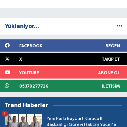
Yükleniyor...
FACEBOOK
BEĞEN
X
TAKIP ET
YOUTUBE
ABONE OL
05379277726
İLETIŞIM
Trend Haberler
1
Yeni Parti Bayburt Kurucu İl
Başkanlığı Görevi Haktan Yücel'e