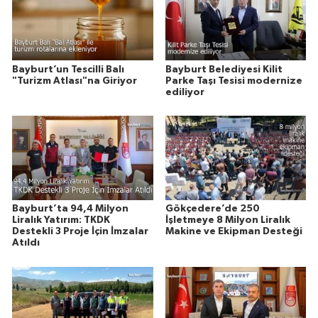
Bayburt’un Tescilli Balı
Bayburt Belediyesi Kilit
"Turizm Atlası"na Giriyor
Parke Taşı Tesisi modernize
ediliyor
Bayburt’ta 94,4 Milyon
Gökçedere’de 250
Liralık Yatırım: TKDK
İşletmeye 8 Milyon Liralık
Destekli 3 Proje İçin İmzalar
Makine ve Ekipman Desteği
Atıldı