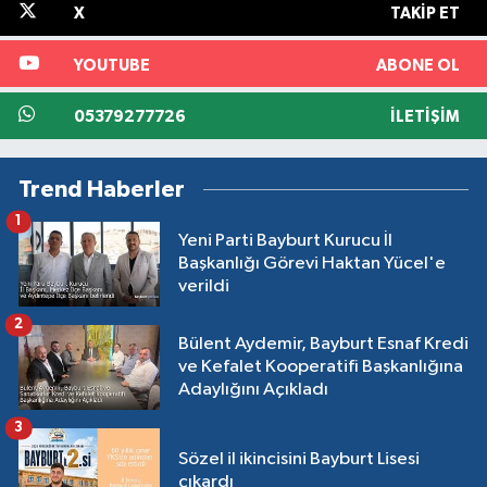
X
TAKIP ET
YOUTUBE
ABONE OL
05379277726
İLETIŞIM
Trend Haberler
1
Yeni Parti Bayburt Kurucu İl
Başkanlığı Görevi Haktan Yücel'e
verildi
2
Bülent Aydemir, Bayburt Esnaf Kredi
ve Kefalet Kooperatifi Başkanlığına
Adaylığını Açıkladı
3
Sözel il ikincisini Bayburt Lisesi
çıkardı