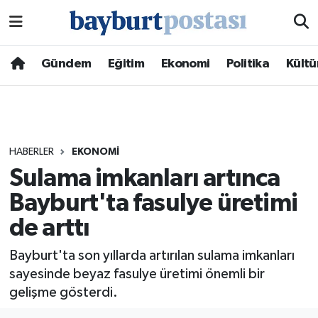
Nöbetçi Eczaneler
Gündem
Eğitim
Ekonomi
Politika
Kültü
Hava Durumu
Namaz Vakitleri
HABERLER
EKONOMI
Trafik Durumu
Sulama imkanları artınca
Bayburt'ta fasulye üretimi
Süper Lig Puan Durumu ve Fikstür
de arttı
Tüm Manşetler
Bayburt'ta son yıllarda artırılan sulama imkanları
Son Dakika Haberleri
sayesinde beyaz fasulye üretimi önemli bir
gelişme gösterdi.
Haber Arşivi