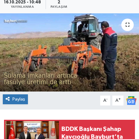
16.10.2025 - 10:48
2
YAYINLANMA
PAYLAŞIM
Paylaş
-
+
A
A
BDDK Başkanı Şahap
Kavcıoğlu Bayburt’ta