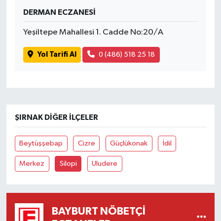
DERMAN ECZANESİ
Yeşiltepe Mahallesi 1. Cadde No:20/A
Yol Tarifi Al
0 (486) 518 25 18
ŞIRNAK DIĞER İLÇELER
Beytüşşebap
Cizre
Güçlükonak
İdil
Merkez
Silopi
Uludere
BAYBURT NÖBETÇI