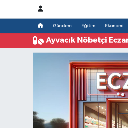
Nöbetçi Eczaneler
Gündem
Eğitim
Ekonomi
Hava Durumu
Ayvacık Nöbetçi Ecza
Namaz Vakitleri
Trafik Durumu
Süper Lig Puan Durumu ve Fikstür
Tüm Manşetler
Son Dakika Haberleri
Haber Arşivi