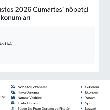
stos 2026 Cumartesi nöbetçi
 konumları
 No:1AA
Nöbetçi Eczaneler
Gündem
Hava Durumu
Ekonomi
n en
Namaz Vakitleri
Yaşam
Trafik Durumu
Spor
Süper Lig Puan Durumu ve Fikstür
Lezzet