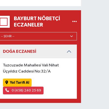
BAYBURT NÖBETÇI
ECZANELER
DOĞA ECZANESİ
Tuzcuzade Mahallesi Vali Nihat
Üçyıldız Caddesi No:32/A
Yol Tarifi Al
0 (458) 240 25 69