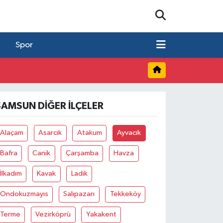
Spor
SAMSUN DIĞER İLÇELER
Alaçam
Asarcık
Atakum
Ayvacık
Bafra
Canik
Çarşamba
Havza
İlkadım
Kavak
Ladik
Ondokuzmayıs
Salıpazarı
Tekkeköy
Terme
Vezirköprü
Yakakent