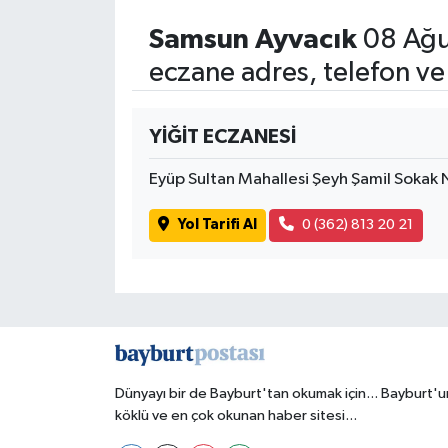
Samsun Ayvacık
08 Ağu
eczane adres, telefon ve
YİĞİT ECZANESİ
Eyüp Sultan Mahallesi Şeyh Şamil Sokak
Yol Tarifi Al
0 (362) 813 20 21
Dünyayı bir de Bayburt'tan okumak için... Bayburt'u
köklü ve en çok okunan haber sitesi...