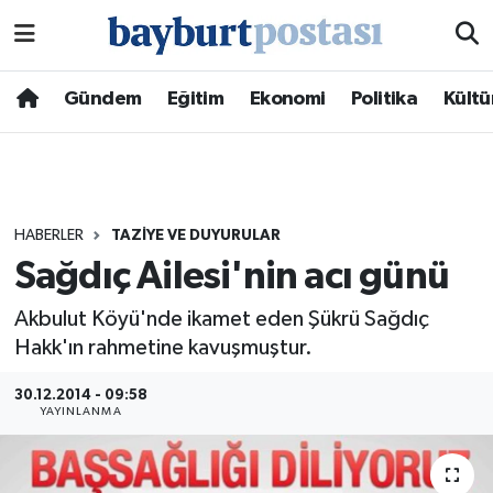
Nöbetçi Eczaneler
Gündem
Eğitim
Ekonomi
Politika
Kültü
Hava Durumu
Namaz Vakitleri
HABERLER
TAZIYE VE DUYURULAR
Trafik Durumu
Sağdıç Ailesi'nin acı günü
Süper Lig Puan Durumu ve Fikstür
Akbulut Köyü'nde ikamet eden Şükrü Sağdıç
Hakk'ın rahmetine kavuşmuştur.
Tüm Manşetler
30.12.2014 - 09:58
YAYINLANMA
Son Dakika Haberleri
Haber Arşivi