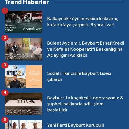
Trend Haberler
1
Balkaynak köyü mevkiinde iki araç
kafa kafaya çarpıştı: 8 yaralı var!
2
Bülent Aydemir, Bayburt Esnaf Kredi
ve Kefalet Kooperatifi Başkanlığına
Adaylığını Açıkladı
3
Sözel il ikincisini Bayburt Lisesi
çıkardı
4
Bayburt’ta kaçakçılık operasyonu: 8
şüpheli hakkında adli işlem
başlatıldı
5
Yeni Parti Bayburt Kurucu İl