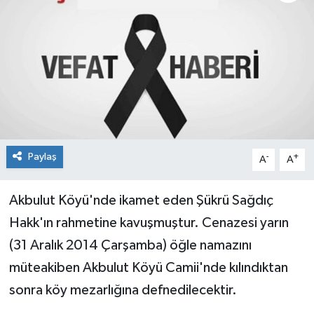
Paylaş
-
+
A
A
Akbulut Köyü'nde ikamet eden Şükrü Sağdıç
Hakk'ın rahmetine kavuşmuştur. Cenazesi yarın
(31 Aralık 2014 Çarşamba) öğle namazını
müteakiben Akbulut Köyü Camii'nde kılındıktan
sonra köy mezarlığına defnedilecektir.