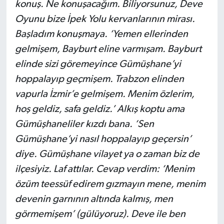
konuş. Ne konuşacağım. Biliyorsunuz, Deve
Oyunu bize İpek Yolu kervanlarının mirası.
Başladım konuşmaya. ‘Yemen ellerinden
gelmişem, Bayburt eline varmışam. Bayburt
elinde sizi göremeyince Gümüşhane’yi
hoppalayıp geçmişem. Trabzon elinden
vapurla İzmir’e gelmişem. Menim özlerim,
hoş geldiz, safa geldiz.’ Alkış koptu ama
Gümüşhaneliler kızdı bana. ‘Sen
Gümüşhane’yi nasıl hoppalayıp geçersin’
diye. Gümüşhane vilayet ya o zaman biz de
ilçesiyiz. Laf attılar. Cevap verdim: ‘Menim
özüm teessüf edirem gızmayın mene, menim
devenin garnının altında kalmış, men
görmemişem’ (gülüyoruz). Deve ile ben