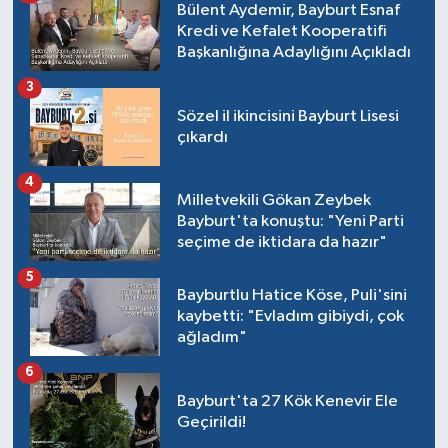
Bülent Aydemir, Bayburt Esnaf
Kredi ve Kefalet Kooperatifi
Başkanlığına Adaylığını Açıkladı
3
Sözel il ikincisini Bayburt Lisesi
çıkardı
4
Milletvekili Gökan Zeybek
Bayburt'ta konuştu: "Yeni Parti
seçime de iktidara da hazır"
5
Bayburtlu Hatice Köse, Puli'sini
kaybetti: "Evladım gibiydi, çok
ağladım"
6
Bayburt'ta 27 Kök Kenevir Ele
Geçirildi!