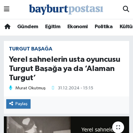
Nöbetçi Eczaneler
Gündem
Eğitim
Ekonomi
Politika
Kültü
Hava Durumu
TURGUT BAŞAĞA
Namaz Vakitleri
Yerel sahnelerin usta oyuncusu
Turgut Başağa ya da ‘Alaman
Trafik Durumu
Turgut’
Süper Lig Puan Durumu ve Fikstür
Murat Okutmuş
31.12.2024 - 15:15
Tüm Manşetler
Paylaş
Son Dakika Haberleri
Haber Arşivi