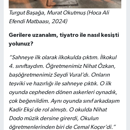
Turgut Başağa, Murat Okutmuş (Hoca Ali
Efendi Matbaası, 2024)
Gerilere uzanalım, tiyatro ile nasıl kesişti
yolunuz?
“Sahneye ilk olarak ilkokulda çıktım. İlkokul
4. sınıftaydım. Öğretmenimiz Nihat Özkan,
başöğretmenimiz Seydi Vural’dı. Onların
teşviki ve hazırlığı ile sahneye çıktık. O ilk
oyunda cepheden dönen askerleri oynadık,
çok beğenildim. Aynı oyunda sınıf arkadaşım
Kadir Ekşi de rol almıştı. O okulda Nihat
Dodo müzik dersine girerdi, Okulun
öğretmenlerinden biri de Cemal Koçer’di.”