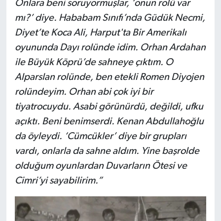
Onlara beni soruyormuşlar, ‘onun rolü var
mı?’ diye. Hababam Sınıfı’nda Güdük Necmi,
Diyet’te Koca Ali, Harput'ta Bir Amerikalı
oyununda Dayı rolünde idim. Orhan Ardahan
ile Büyük Köprü’de sahneye çıktım. O
Alparslan rolünde, ben etekli Romen Diyojen
rolündeyim. Orhan abi çok iyi bir
tiyatrocuydu. Asabi görünürdü, değildi, ufku
açıktı. Beni benimserdi. Kenan Abdullahoğlu
da öyleydi. ‘Cümcükler’ diye bir grupları
vardı, onlarla da sahne aldım. Yine başrolde
olduğum oyunlardan Duvarların Ötesi ve
Cimri’yi sayabilirim.”