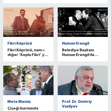
Fikri Köprücü
Numan Erengil
Fikri Köprücü, nam-ı
Belediye Başkanı
diğer ‘Koplu Fikri’ ya
Numan Erengil ile
da ‘Kaşıkırık Fikri’…
siyasi hayatına ve
Bayburt’una dair..
Mete Memiş
Prof. Dr. Dmitriy
Vasilyev
Çiçeği burnunda