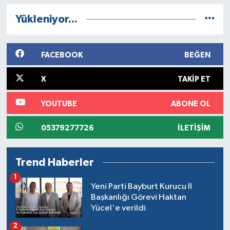
Yükleniyor...
FACEBOOK
BEĞEN
X
TAKIP ET
YOUTUBE
ABONE OL
05379277726
İLETIŞIM
Trend Haberler
1
Yeni Parti Bayburt Kurucu İl
Başkanlığı Görevi Haktan
Yücel'e verildi
2