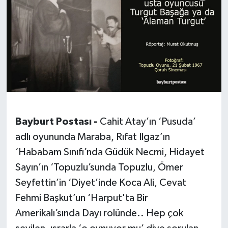
Bayburt Postası -
Cahit Atay’ın ‘Pusuda’
adlı oyununda Maraba, Rıfat Ilgaz’ın
‘Hababam Sınıfı’nda Güdük Necmi, Hidayet
Sayın’ın ‘Topuzlu’sunda Topuzlu, Ömer
Seyfettin’in ‘Diyet’inde Koca Ali, Cevat
Fehmi Başkut’un ‘Harput'ta Bir
Amerikalı’sında Dayı rolünde.. Hep çok