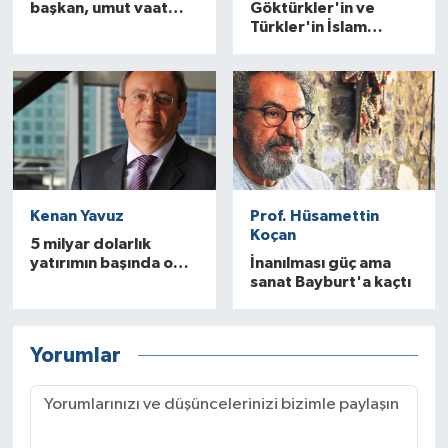
başkan, umut vaat
Göktürkler'in ve
ediyor…
Türkler'in İslam
öncesi tarihine
adanmış bir hayat…
Kenan Yavuz
Prof. Hüsamettin
Koçan
5 milyar dolarlık
yatırımın başında o
İnanılması güç ama
var!
sanat Bayburt'a kaçtı
Yorumlar