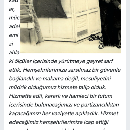
kad
ar,
müc
adel
emi
zi
ahla
ki ölçüler içerisinde yürütmeye gayret sarf
ettik. Hemşehrilerimize sarsılmaz bir güvenle
bağlandık ve makama değil, mesuliyetini
müdrik olduğumuz hizmete talip olduk.
Hizmette adil, kararlı ve hamleci bir tutum
içerisinde bulunacağımızı ve partizancılıktan
kaçacağımızı her vaziyette açıkladık. Hizmet
edeceğimiz hemşehrilerimize icap ettiği