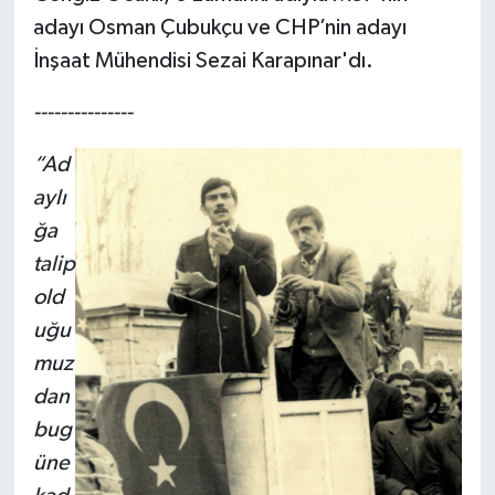
adayı Osman Çubukçu ve CHP’nin adayı
İnşaat Mühendisi Sezai Karapınar'dı.
---------------
“Ad
aylı
ğa
talip
old
uğu
muz
dan
bug
üne