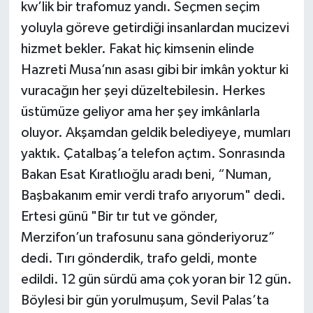
kw’lik bir trafomuz yandı. Seçmen seçim
yoluyla göreve getirdiği insanlardan mucizevi
hizmet bekler. Fakat hiç kimsenin elinde
Hazreti Musa’nın asası gibi bir imkân yoktur ki
vuracağın her şeyi düzeltebilesin. Herkes
üstümüze geliyor ama her şey imkânlarla
oluyor. Akşamdan geldik belediyeye, mumları
yaktık. Çatalbaş’a telefon açtım. Sonrasında
Bakan Esat Kıratlıoğlu aradı beni, “Numan,
Başbakanım emir verdi trafo arıyorum" dedi.
Ertesi günü "Bir tır tut ve gönder,
Merzifon’un trafosunu sana gönderiyoruz”
dedi. Tırı gönderdik, trafo geldi, monte
edildi. 12 gün sürdü ama çok yoran bir 12 gün.
Böylesi bir gün yorulmuşum, Sevil Palas’ta