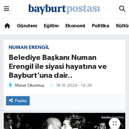
Nöbetçi Eczaneler
Gündem
Eğitim
Ekonomi
Politika
Kültü
Hava Durumu
NUMAN ERENGIL
Namaz Vakitleri
Belediye Başkanı Numan
Erengil ile siyasi hayatına ve
Trafik Durumu
Bayburt’una dair..
Süper Lig Puan Durumu ve Fikstür
Murat Okutmuş
18.10.2024 - 14:26
Tüm Manşetler
Paylaş
Son Dakika Haberleri
Haber Arşivi