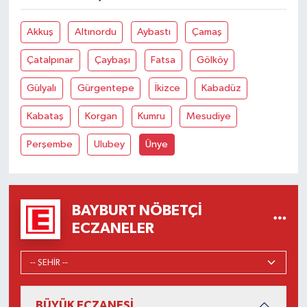
Akkuş
Altınordu
Aybastı
Çamaş
Çatalpınar
Çaybaşı
Fatsa
Gölköy
Gülyalı
Gürgentepe
İkizce
Kabadüz
Kabataş
Korgan
Kumru
Mesudiye
Perşembe
Ulubey
Ünye
BAYBURT NÖBETÇI
ECZANELER
BÜYÜK ECZANESİ