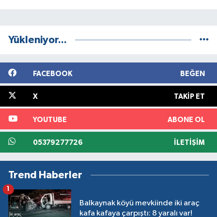
Yükleniyor...
FACEBOOK
BEĞEN
X
TAKIP ET
YOUTUBE
ABONE OL
05379277726
İLETIŞIM
Trend Haberler
1
Balkaynak köyü mevkiinde iki araç
kafa kafaya çarpıştı: 8 yaralı var!