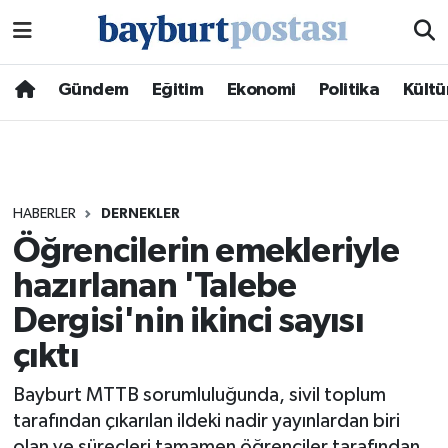
Nöbetçi Eczaneler
Gündem
Eğitim
Ekonomi
Politika
Kültü
Hava Durumu
Namaz Vakitleri
HABERLER
DERNEKLER
Trafik Durumu
Öğrencilerin emekleriyle
hazırlanan 'Talebe
Süper Lig Puan Durumu ve Fikstür
Dergisi'nin ikinci sayısı
Tüm Manşetler
çıktı
Son Dakika Haberleri
Bayburt MTTB sorumluluğunda, sivil toplum
tarafından çıkarılan ildeki nadir yayınlardan biri
Haber Arşivi
olan ve süreçleri tamamen öğrenciler tarafından