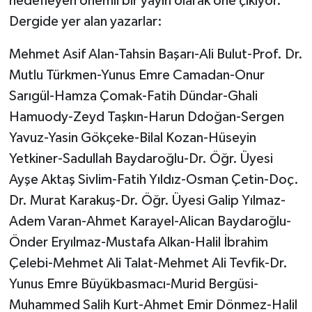
hedefleyen önemli bir yayın olarak öne çıkıyor.
Dergide yer alan yazarlar:
Mehmet Asif Alan-Tahsin Başarı-Ali Bulut-Prof. Dr.
Mutlu Türkmen-Yunus Emre Camadan-Onur
Sarıgül-Hamza Çomak-Fatih Dündar-Ghali
Hamuody-Zeyd Taşkın-Harun Ddoğan-Sergen
Yavuz-Yasin Gökçeke-Bilal Kozan-Hüseyin
Yetkiner-Sadullah Baydaroğlu-Dr. Öğr. Üyesi
Ayşe Aktaş Sivlim-Fatih Yıldız-Osman Çetin-Doç.
Dr. Murat Karakuş-Dr. Öğr. Üyesi Galip Yılmaz-
Adem Varan-Ahmet Karayel-Alican Baydaroğlu-
Önder Eryılmaz-Mustafa Alkan-Halil İbrahim
Çelebi-Mehmet Ali Talat-Mehmet Ali Tevfik-Dr.
Yunus Emre Büyükbasmacı-Murid Bergüsi-
Muhammed Salih Kurt-Ahmet Emir Dönmez-Halil