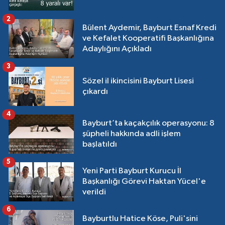
2
Bülent Aydemir, Bayburt Esnaf Kredi
ve Kefalet Kooperatifi Başkanlığına
Adaylığını Açıkladı
3
Sözel il ikincisini Bayburt Lisesi
çıkardı
4
Bayburt’ta kaçakçılık operasyonu: 8
şüpheli hakkında adli işlem
başlatıldı
5
Yeni Parti Bayburt Kurucu İl
Başkanlığı Görevi Haktan Yücel'e
verildi
6
Bayburtlu Hatice Köse, Puli'sini