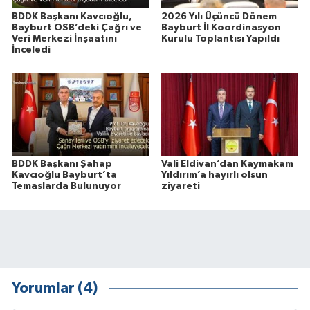
BDDK Başkanı Kavcıoğlu,
2026 Yılı Üçüncü Dönem
Bayburt OSB’deki Çağrı ve
Bayburt İl Koordinasyon
Veri Merkezi İnşaatını
Kurulu Toplantısı Yapıldı
İnceledi
BDDK Başkanı Şahap
Vali Eldivan’dan Kaymakam
Kavcıoğlu Bayburt’ta
Yıldırım’a hayırlı olsun
Temaslarda Bulunuyor
ziyareti
Yorumlar (4)