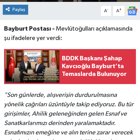
Paylaş
-
+
A
A
Bayburt Postası -
Mevlütoğulları açıklamasında
şu ifadelere yer verdi:
BDDK Başkanı Şahap
Kavcıoğlu Bayburt’ta
Temaslarda Bulunuyor
"Son günlerde, alışverişin durdurulmasına
yönelik çağrıları üzüntüyle takip ediyoruz. Bu tür
girişimler, Ahilik geleneğinden gelen Esnaf ve
Sanatkarlarımızı derinden yaralamaktadır.
Esnafımızın emeğine ve alın terine zarar verecek