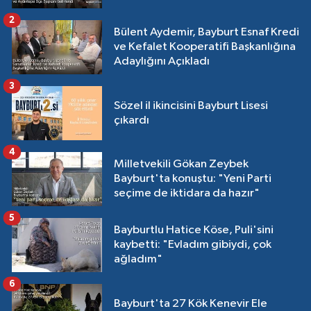
2
Bülent Aydemir, Bayburt Esnaf Kredi
ve Kefalet Kooperatifi Başkanlığına
Adaylığını Açıkladı
3
Sözel il ikincisini Bayburt Lisesi
çıkardı
4
Milletvekili Gökan Zeybek
Bayburt'ta konuştu: "Yeni Parti
seçime de iktidara da hazır"
5
Bayburtlu Hatice Köse, Puli'sini
kaybetti: "Evladım gibiydi, çok
ağladım"
6
Bayburt'ta 27 Kök Kenevir Ele