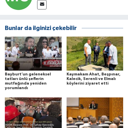
Bunlar da ilginizi çekebilir
Bayburt’un geleneksel
Kaymakam Ahat, Beşpınar,
tatları ünlü şeflerin
Kalecik, Serenli ve Elmalı
mutfağında yeniden
köylerini ziyaret etti
yorumlandı