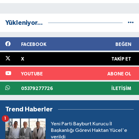
Yükleniyor...
FACEBOOK
BEĞEN
X
TAKIP ET
YOUTUBE
ABONE OL
05379277726
İLETIŞIM
Trend Haberler
1
Yeni Parti Bayburt Kurucu İl
Başkanlığı Görevi Haktan Yücel'e
verildi