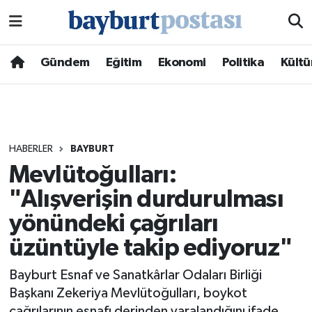
Nöbetçi Eczaneler
Gündem
Eğitim
Ekonomi
Politika
Kültü
Hava Durumu
Namaz Vakitleri
HABERLER
BAYBURT
Trafik Durumu
Mevlütoğulları:
"Alışverişin durdurulması
Süper Lig Puan Durumu ve Fikstür
yönündeki çağrıları
Tüm Manşetler
üzüntüyle takip ediyoruz"
Son Dakika Haberleri
Bayburt Esnaf ve Sanatkârlar Odaları Birliği
Başkanı Zekeriya Mevlütoğulları, boykot
Haber Arşivi
çağrılarının esnafı derinden yaralandığını ifade