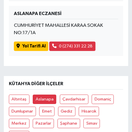
ASLANAPA ECZANESİ
CUMHURİYET MAHALLESİ KARAA SOKAK
NO:17/1A
Yol Tarifi Al
0 (274) 331 22 28
KÜTAHYA DIĞER İLÇELER
Altıntaş
Aslanapa
Çavdarhisar
Domaniç
Dumlupınar
Emet
Gediz
Hisarcık
Merkez
Pazarlar
Şaphane
Simav