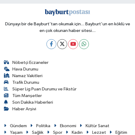
Dünyayı bir de Bayburt'tan okumak için... Bayburt'un en köklü ve
en çok okunan haber sitesi...
Nöbetçi Eczaneler
Hava Durumu
Namaz Vakitleri
Trafik Durumu
Süper Lig Puan Durumu ve Fikstür
Tüm Manşetler
Son Dakika Haberleri
Haber Arşivi
Gündem
Politika
Ekonomi
Kültür Sanat
Yaşam
Sağlık
Spor
Kadın
Lezzet
Eğitim