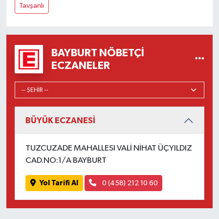
Tavşanlı
BAYBURT NÖBETÇI
ECZANELER
BÜYÜK ECZANESİ
TUZCUZADE MAHALLESI VALİ NİHAT ÜÇYILDIZ
CAD.NO:1/A BAYBURT
Yol Tarifi Al
0 (458) 212 10 60