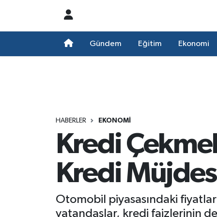
Nöbetçi Eczaneler
Gündem
Eğitim
Ekonomi
Hava Durumu
Namaz Vakitleri
Trafik Durumu
HABERLER
EKONOMI
Kredi Çekmek 
Süper Lig Puan Durumu ve Fikstür
Tüm Manşetler
Kredi Müjdes
Son Dakika Haberleri
Otomobil piyasasındaki fiyatlar
Haber Arşivi
vatandaşlar, kredi faizlerinin 