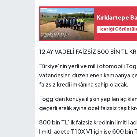
Kırklartepe B
İçeriği Görüntül
12 AY VADELİ FAİZSİZ 800 BİN TL K
Türkiye'nin yerli ve milli otomobili 
vatandaşlar, düzenlenen kampanya çe
faizsiz kredi imkânına sahip olacak.
Togg'dan konuya ilişkin yapılan açıkl
geçerli aralık ayına özel faizsiz taşıt kr
800 bin TL’lik faizsiz kredinin limitli 
limitli adete T10X V1 için ise 600 bin 