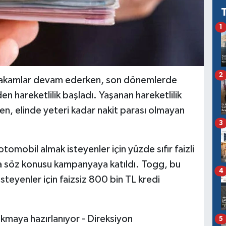
1
2
k rakamlar devam ederken, son dönemlerde
den hareketlilik başladı. Yaşanan hareketlilik
ken, elinde yeteri kadar nakit parası olmayan
3
omobil almak isteyenler için yüzde sıfır faizli
da söz konusu kampanyaya katıldı. Togg, bu
4
teyenler için faizsiz 800 bin TL kredi
5