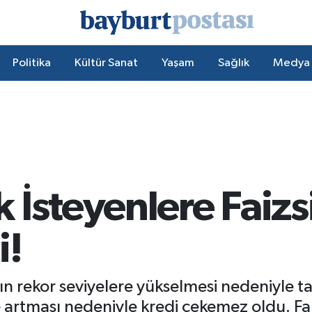
Politika
Kültür Sanat
Yaşam
Sağlık
Medya
İsteyenlere Faizs
i!
ın rekor seviyelere yükselmesi nedeniyle ta
de artması nedeniyle kredi çekemez oldu. F