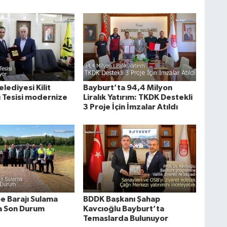
lediyesi Kilit
Bayburt’ta 94,4 Milyon
ı Tesisi modernize
Liralık Yatırım: TKDK Destekli
3 Proje İçin İmzalar Atıldı
e Barajı Sulama
BDDK Başkanı Şahap
a Son Durum
Kavcıoğlu Bayburt’ta
Temaslarda Bulunuyor