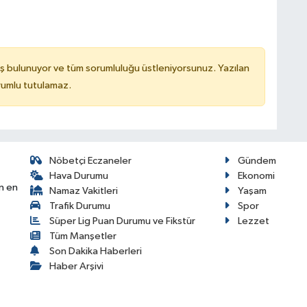
ş bulunuyor ve tüm sorumluluğu üstleniyorsunuz. Yazılan
rumlu tutulamaz.
Nöbetçi Eczaneler
Gündem
Hava Durumu
Ekonomi
n en
Namaz Vakitleri
Yaşam
Trafik Durumu
Spor
Süper Lig Puan Durumu ve Fikstür
Lezzet
Tüm Manşetler
Son Dakika Haberleri
Haber Arşivi