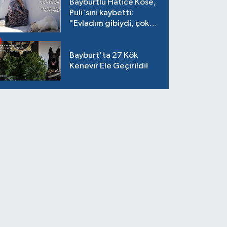
Bayburtlu Hatice Köse,
Puli'sini kaybetti:
"Evladım gibiydi, çok
ağladım"
Bayburt'ta 27 Kök
Kenevir Ele Geçirildi!