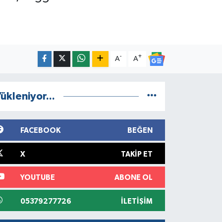
-
+
A
A
ükleniyor...
FACEBOOK
BEĞEN
X
TAKIP ET
YOUTUBE
ABONE OL
05379277726
İLETIŞIM