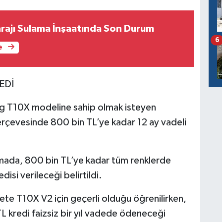
arajı Sulama İnşaatında Son Durum
6
e
REDİ
Togg T10X modeline sahip olmak isteyen
rçevesinde 800 bin TL’ye kadar 12 ay vadeli
amada, 800 bin TL’ye kadar tüm renklerde
edisi verileceği belirtildi.
adete T10X V2 için geçerli olduğu öğrenilirken,
TL kredi faizsiz bir yıl vadede ödeneceği