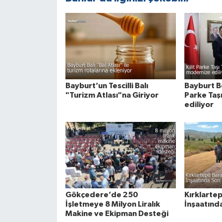
Bayburt’un Tescilli Balı
Bayburt Be
"Turizm Atlası"na Giriyor
Parke Taş
ediliyor
Gökçedere’de 250
Kırklartep
İşletmeye 8 Milyon Liralık
İnşaatınd
Makine ve Ekipman Desteği