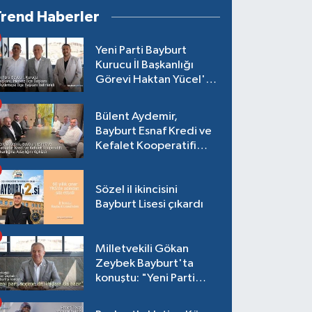
Trend Haberler
Yeni Parti Bayburt
Kurucu İl Başkanlığı
Görevi Haktan Yücel'e
verildi
Bülent Aydemir,
Bayburt Esnaf Kredi ve
Kefalet Kooperatifi
Başkanlığına Adaylığını
Açıkladı
Sözel il ikincisini
Bayburt Lisesi çıkardı
Milletvekili Gökan
Zeybek Bayburt'ta
konuştu: "Yeni Parti
seçime de iktidara da
hazır"